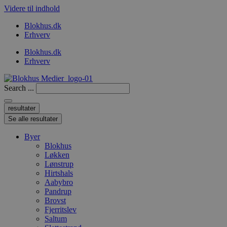
Videre til indhold
Blokhus.dk
Erhverv
Blokhus.dk
Erhverv
Search ...
resultater
Se alle resultater
Byer
Blokhus
Løkken
Lønstrup
Hirtshals
Aabybro
Pandrup
Brovst
Fjerritslev
Saltum