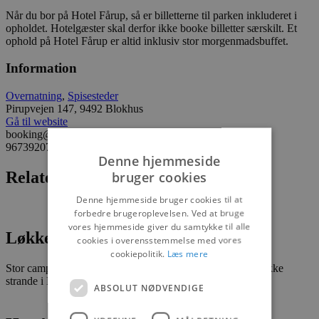
Når du bor på Hotel Fårup, så er billetterne til parken inkluderet i
opholdet. Hotelgæster skal derfor ikke booke billetter særskilt. Et
ophold på Hotel Fårup er altid inklusiv stor morgenmadsbuffet.
Information
Overnatning
,
Spisesteder
Pirupvejen 147, 9492 Blokhus
Gå til website
booking@faarup.dk
96739207
Denne hjemmeside
Relaterede informationer
bruger cookies
Denne hjemmeside bruger cookies til at
forbedre brugeroplevelsen. Ved at bruge
vores hjemmeside giver du samtykke til alle
Løkken Klit Camping
cookies i overensstemmelse med vores
cookiepolitik.
Læs mere
Stor campingplads og hytteby – kun et stenkast fra de smukke
strande i Løkken og en kort tur fra Løkken...
ABSOLUT NØDVENDIGE