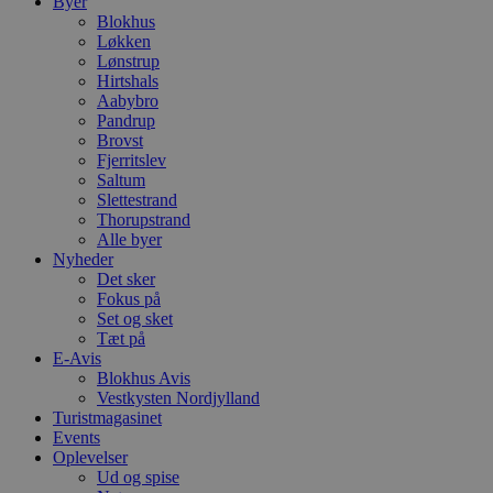
Byer
Blokhus
Løkken
Lønstrup
Hirtshals
Aabybro
Pandrup
Brovst
Fjerritslev
Saltum
Slettestrand
Thorupstrand
Alle byer
Nyheder
Det sker
Fokus på
Set og sket
Tæt på
E-Avis
Blokhus Avis
Vestkysten Nordjylland
Turistmagasinet
Events
Oplevelser
Ud og spise