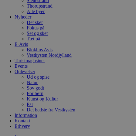
Slettestrand
Thorupstrand
Alle byer
Nyheder
Det sker
Fokus på
Set og sket
Tæt på
E-Avis
Blokhus Avis
Vestkysten Nordjylland
Turistmagasinet
Events
Oplevelser
Ud og spise
Natur
Sov godt
For børn
Kunst og Kultur
Par
Det bedste fra Vestkysten
Information
Kontakt
Erhverv