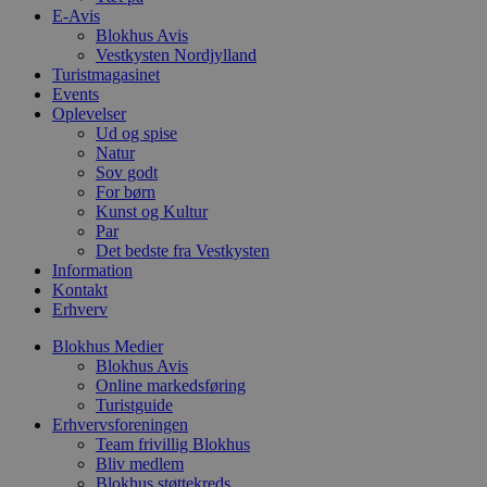
b
E-Avis
o
Blokhus Avis
b
t
Vestkysten Nordjylland
d
Turistmagasinet
g
Events
h
Oplevelser
o
e
Ud og spise
h
Natur
ti
Sov godt
VISITOR_PRIVACY_METADATA
5 måneder
D
For børn
YouTube
4 uger
b
.youtube.com
Kunst og Kultur
g
Par
b
Det bedste fra Vestkysten
s
p
Information
f
Kontakt
i
Erhverv
w
r
p
Blokhus Medier
b
Blokhus Avis
s
Online markedsføring
f
p
Turistguide
b
Erhvervsforeningen
p
Team frivillig Blokhus
o
Bliv medlem
i
d
Blokhus støttekreds