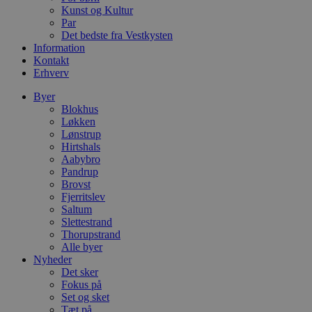
D
Kunst og Kultur
e
Par
g
n
Det bedste fra Vestkysten
h
Information
b
Kontakt
s
w
Erhverv
e
e
Byer
o
Blokhus
l
e
Løkken
m
Lønstrup
Hirtshals
CookieScriptConsent
4 uger 2
D
CookieScript
Aabybro
dage
b
blokhus.dk
C
Pandrup
S
Brovst
t
Fjerritslev
h
p
Saltum
s
Slettestrand
b
Thorupstrand
e
Alle byer
a
S
Nyheder
c
Det sker
f
Fokus på
k
Set og sket
pys_start_session
.blokhus.dk
Session
D
Tæt på