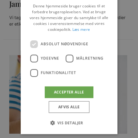
Jammerbugt Bedemand
Denne hjemmeside bruger cookies til at
forbedre brugeroplevelsen. Ved at bruge
Vi tager os af alt omkring et dødsfald.Vores kerneværdier
vores hjemmeside giver du samtykke til alle
cookies i overensstemmelse med vores
er etik, omsorg og god service.
cookiepolitik.
Læs mere
ABSOLUT NØDVENDIGE
YDEEVNE
MÅLRETNING
FUNKTIONALITET
ACCEPTER ALLE
AFVIS ALLE
VIS DETALJER