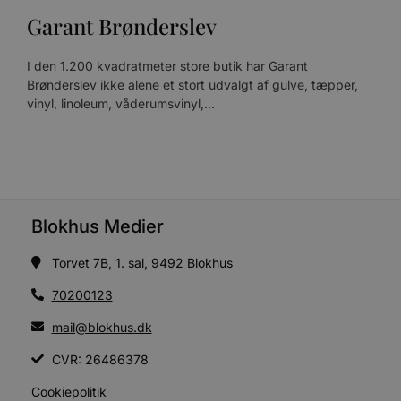
t
Garant Brønderslev
PHPSESSID
Session
C
PHP.net
g
blokhus.dk
a
I den 1.200 kvadratmeter store butik har Garant
b
Brønderslev ikke alene et stort udvalgt af gulve, tæpper,
s
e
vinyl, linoleum, våderumsvinyl,...
i
d
o
v
b
D
e
g
n
h
Blokhus Medier
b
s
w
Torvet 7B, 1. sal, 9492 Blokhus
e
e
70200123
o
l
e
mail@blokhus.dk
m
CVR: 26486378
CookieScriptConsent
4 uger 2
D
CookieScript
dage
b
blokhus.dk
C
Cookiepolitik
S