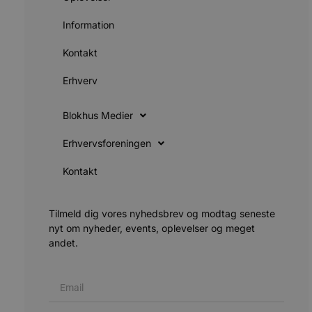
g
blokhus.dk
a
b
Information
s
e
Kontakt
i
d
o
Erhverv
v
b
D
e
Blokhus Medier
g
h
Erhvervsforeningen
b
s
w
Kontakt
e
e
o
l
Tilmeld dig vores nyhedsbrev og modtag seneste
e
nyt om nyheder, events, oplevelser og meget
m
andet.
CookieScriptConsent
4 uger 2
D
CookieScript
dage
b
blokhus.dk
C
S
t
h
p