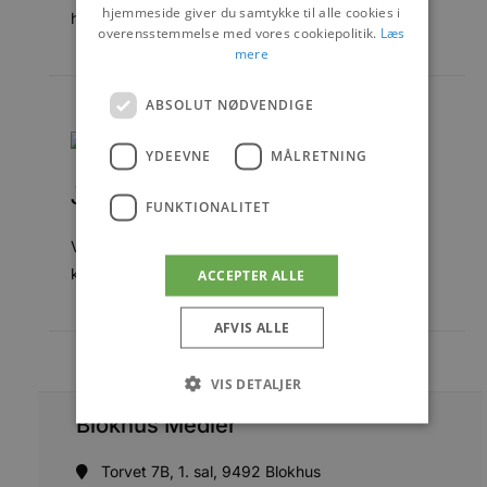
hjemmeside giver du samtykke til alle cookies i
hjælper vi med rådgivning og samtale og tager...
overensstemmelse med vores cookiepolitik.
Læs
mere
ABSOLUT NØDVENDIGE
YDEEVNE
MÅLRETNING
Jammerbugt Bedemand
FUNKTIONALITET
Vi tager os af alt omkring et dødsfald.Vores
kerneværdier er etik, omsorg og god service.
ACCEPTER ALLE
AFVIS ALLE
VIS DETALJER
Blokhus Medier
Absolut nødvendige
Ydeevne
Torvet 7B, 1. sal, 9492 Blokhus