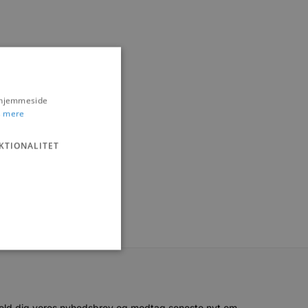
s hjemmeside
 mere
KTIONALITET
ministration. Hjemmesiden
eld dig vores nyhedsbrev og modtag seneste nyt om