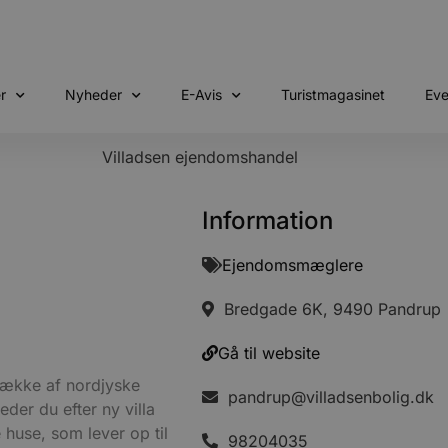
r
Nyheder
E-Avis
Turistmagasinet
Eve
Information
Ejendomsmæglere
l
Bredgade 6K, 9490 Pandrup
Gå til website
række af nordjyske
pandrup@villadsenbolig.dk
der du efter ny villa
e huse, som lever op til
98204035