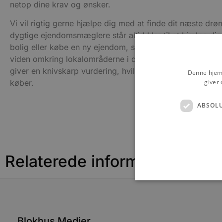
netop dine krav og ønsker.
Vi vil rigtig gerne hjælpe dig med at finde dit næste d
dygtige ejendomsmæglere står altid klar til at hjælpe di
bolig eller købe en ny ejendom, så besidder vores eje
viden omkring lokalområderne i de nordjyske byer. Vo
giver en knivskarp vurdering, hvilket beskytter dig bå
Denne hjemm
giver 
køber.
ABSOL
Relaterede informationer
Absolut nødvendige cookies
Blokhus Medier