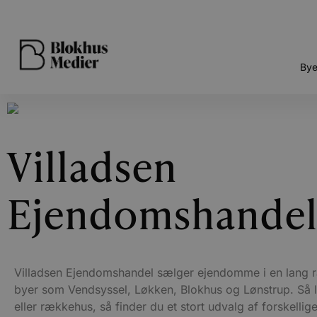
Bye
Villadsen
Ejendomshande
Villadsen Ejendomshandel sælger ejendomme i en lang 
byer som Vendsyssel, Løkken, Blokhus og Lønstrup. Så le
eller rækkehus, så finder du et stort udvalg af forskellig