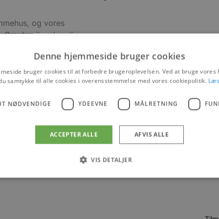
rømmehus, og vores
g. Om du vil sælge din
ndomsmæglere stor
Denne hjemmeside bruger cookies
res ejendomsmæglere
de som sælger og som
eside bruger cookies til at forbedre brugeroplevelsen. Ved at bruge vore
du samtykke til alle cookies i overensstemmelse med vores cookiepolitik.
Læs
UT NØDVENDIGE
YDEEVNE
MÅLRETNING
FUN
ACCEPTER ALLE
AFVIS ALLE
VIS DETALJER
Absolut nødvendige
Ydeevne
Målretning
Funktionalitet
 muliggør hjemmesidens grundlæggende funktionalitet såsom brugerlogin og kontoad
Tilm