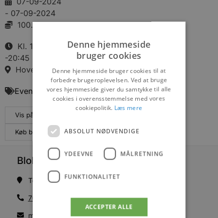
07-09-2024
- 07-09-2024
100.00 DKK
Denne hjemmeside
Kl. 11:30
bruger cookies
-20:45
Hovedgaden 46, Ingstrup
Denne hjemmeside bruger cookies til at
forbedre brugeroplevelsen. Ved at bruge
vores hjemmeside giver du samtykke til alle
Events
cookies i overensstemmelse med vores
cookiepolitik.
Læs mere
Vis på maps
ABSOLUT NØDVENDIGE
Køb billetter
YDEEVNE
MÅLRETNING
Blokhus Medier
FUNKTIONALITET
Torvet 7B, 1. sal, 9492 Blokhus
70200123
ACCEPTER ALLE
mail@blokhus.dk