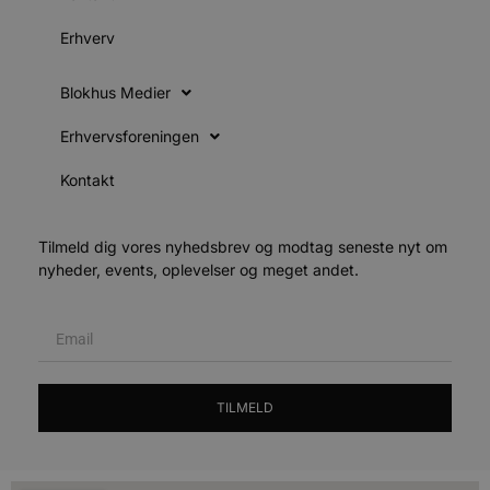
s
i
Erhverv
g
d
f
h
Blokhus Medier
y
f
m
Erhvervsforeningen
t
Kontakt
PHPSESSID
Session
C
PHP.net
g
blokhus.dk
a
b
s
Tilmeld dig vores nyhedsbrev og modtag seneste nyt om
e
nyheder, events, oplevelser og meget andet.
i
d
o
v
b
D
e
g
n
TILMELD
h
b
s
w
e
e