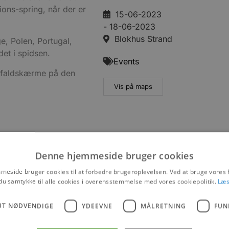
ions-spring, når der er
15-06-2023
- 18-06-2023
Blokhus Strand
e, Polen, Portugal,
det i spidsen.
Events
 faldskærme på den
Vis på maps
mmerbugt Kommune
Denne hjemmeside bruger cookies
3
eside bruger cookies til at forbedre brugeroplevelsen. Ved at bruge vore
du samtykke til alle cookies i overensstemmelse med vores cookiepolitik.
Læs
6
UT NØDVENDIGE
YDEEVNE
MÅLRETNING
FUN