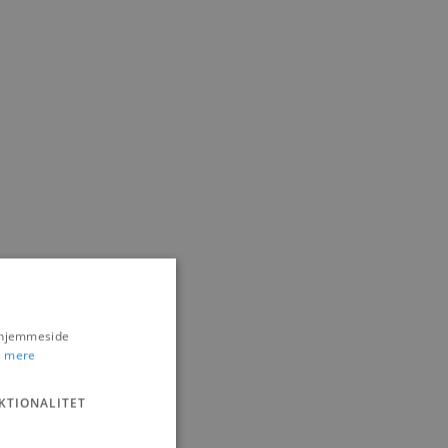
s hjemmeside
 mere
KTIONALITET