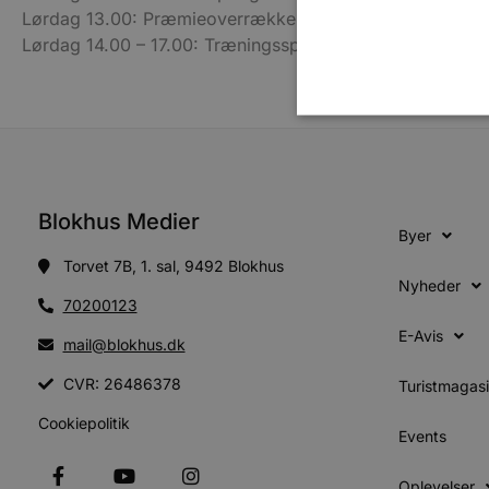
Lørdag 13.00: Præmieoverrækkelse på stranden
Lørdag 14.00 – 17.00: Træningsspring
Absolut nødvendige cookies
Blokhus Medier
kan ikke bruges korrekt ude
Byer
Navn
Torvet 7B, 1. sal, 9492 Blokhus
Nyheder
pys_session_limit
70200123
E-Avis
mail@blokhus.dk
PHPSESSID
CVR: 26486378
Turistmagas
Cookiepolitik
Events
CookieScriptConsent
Oplevelser