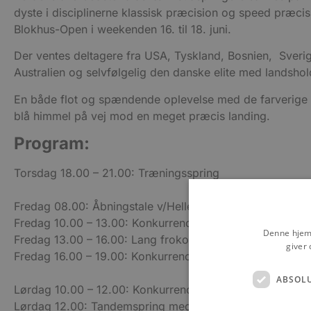
dyste i disciplinerne klassisk præcision og speed præcis
Blokhus-Open i weekenden 16. til 18. juni.
Der ventes deltagere fra USA, Tyskland, Bosnien, Sverig
Australien og selvfølgelig den danske elite med landshol
En både flot og spændende oplevelse med de farverige
blå himmel på vej mod en meget præcis landing.
Program:
Torsdag 18.00 – 21.00: Træningsspring
Fredag 08.00: Åbningstale v/Helle Bak Andreasen, Ja
Fredag 10.00 – 13.00: Konkurrencespring runde 1, 2 og 
Denne hjemm
Fredag 13.00 – 16.00: Lang frokostpause
giver 
Fredag 16.00 – 19.00: Konkurrencespring runde 4, 5 og 
ABSOL
Lørdag 10.00 – 12.00: Konkurrencespring runde 7 og 8
Lørdag 12.00: Tandemspring med Jason Watt