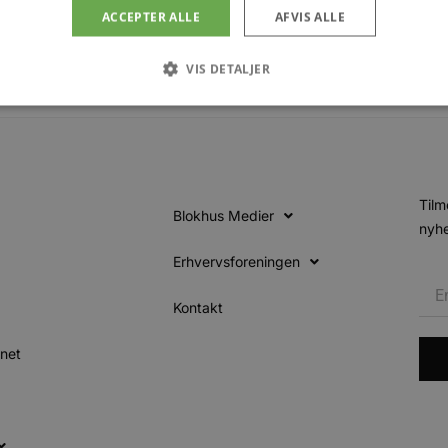
ACCEPTER ALLE
AFVIS ALLE
VIS DETALJER
Absolut nødvendige
Ydeevne
Målretning
Funktionalitet
 muliggør hjemmesidens grundlæggende funktionalitet såsom brugerlogin og kontoad
n de absolut nødvendige cookies.
Tilm
Blokhus Medier
nyhe
Udbyder
/
Udløbsdato
Beskrivelse
Domæne
Erhvervsforeningen
.blokhus.dk
59 minutter
Denne cookie bruges til at begrænse, hvor mang
57
udløse visse server-sidefunktioner inden for en 
sekunder
at forbedre hjemmesidens ydeevne og forhindre 
Kontakt
Session
Cookie genereret af applikationer baseret på PHP
PHP.net
generel identifikator, der bruges til at opretholde
blokhus.dk
inet
brugersessioner. Det er normalt et tilfældigt g
det bruges kan være specifikt for webstedet, me
opretholde en logget status for en bruger mellem
4 uger 2
Denne cookie bruges af Cookie-Script.com-tjenes
CookieScript
dage
præferencer om samtykke til besøgende. Det er 
blokhus.dk
Script.com cookiebanner fungerer korrekt.