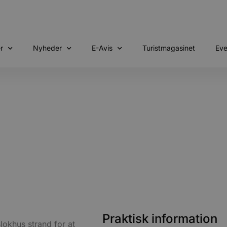
r
Nyheder
E-Avis
Turistmagasinet
Eve
Praktisk information
okhus strand for at