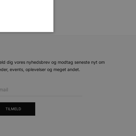
ministration. Hjemmesiden
eld dig vores nyhedsbrev og modtag seneste nyt om
der, events, oplevelser og meget andet.
e gange en bruger kan
given periode, der forsøger
misbrug af tjenester.
-sproget. Dette er en
 variabler for
TILMELD
enereret nummer, hvordan
n et godt eksempel er at
 siderne.
ten til at huske
nødvendigt, at Cookie-