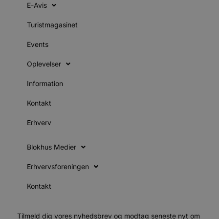
u
E-Avis
s
s
i
Turistmagasinet
g
d
f
Events
h
y
f
Oplevelser
m
t
Information
PHPSESSID
Session
C
PHP.net
g
blokhus.dk
Kontakt
a
b
s
Erhverv
e
i
d
o
Blokhus Medier
v
b
D
Erhvervsforeningen
e
g
Kontakt
n
h
b
s
w
Tilmeld dig vores nyhedsbrev og modtag seneste nyt om