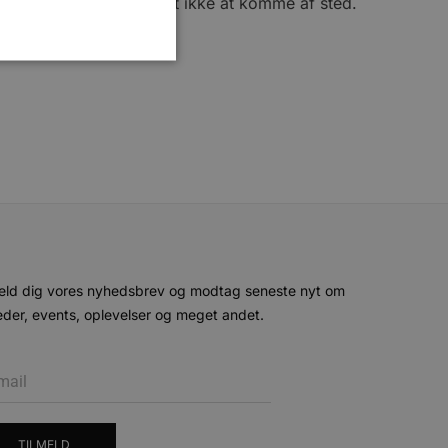
e galt af sted, end slet ikke at komme af sted.
ministration. Hjemmesiden
e gange en bruger kan
given periode, der forsøger
misbrug af tjenester.
-sproget. Dette er en
eld dig vores nyhedsbrev og modtag seneste nyt om
 variabler for
der, events, oplevelser og meget andet.
enereret nummer, hvordan
n et godt eksempel er at
 siderne.
ten til at huske
nødvendigt, at Cookie-
 session tilstand, mens de
eller data poster huskes
TILMELD