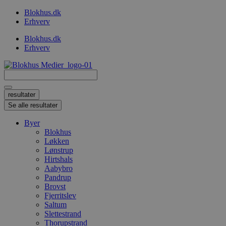
Videre
Blokhus.dk
til
Erhverv
indhold
Blokhus.dk
Erhverv
Search
...
resultater
Se alle resultater
Byer
Blokhus
Løkken
Lønstrup
Hirtshals
Aabybro
Pandrup
Brovst
Fjerritslev
Saltum
Slettestrand
Thorupstrand