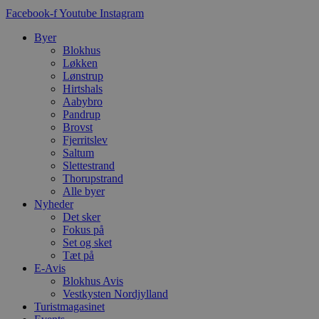
d
Facebook-f
Youtube
Instagram
f
h
y
Byer
f
Blokhus
m
Løkken
t
Lønstrup
PHPSESSID
Session
C
PHP.net
Hirtshals
g
blokhus.dk
Aabybro
a
Pandrup
b
s
Brovst
e
Fjerritslev
i
Saltum
d
Slettestrand
o
v
Thorupstrand
b
Alle byer
D
Nyheder
e
g
Det sker
n
Fokus på
h
Set og sket
b
Tæt på
s
w
E-Avis
e
Blokhus Avis
e
Vestkysten Nordjylland
o
l
Turistmagasinet
e