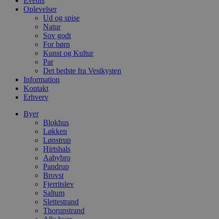
Events
m
Oplevelser
Ud og spise
CookieScriptConsent
4 uger 2
D
CookieScript
dage
b
blokhus.dk
Natur
C
Sov godt
S
For børn
t
Kunst og Kultur
h
p
Par
s
Det bedste fra Vestkysten
b
Information
e
a
Kontakt
S
Erhverv
c
f
Byer
k
Blokhus
pys_start_session
.blokhus.dk
Session
D
Løkken
b
Lønstrup
o
Hirtshals
b
t
Aabybro
d
Pandrup
g
Brovst
h
o
Fjerritslev
e
Saltum
h
Slettestrand
ti
Thorupstrand
VISITOR_PRIVACY_METADATA
5 måneder
D
YouTube