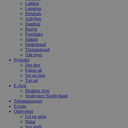
Løkken
Lønstrup
Hirtshals
Aabybro
Pandrup
Brovst
Fjerritslev
Saltum
Slettestrand
Thorupstrand
Alle byer
Nyheder
Det sker
Fokus på
Set og sket
Tæt på
E-Avis
Blokhus Avis
Vestkysten Nordjylland
Turistmagasinet
Events
Oplevelser
Ud og spise
Natur
Sov godt