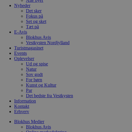
Alle byer
4 uger
b
.youtube.com
Nyheder
g
Det sker
b
Fokus på
s
p
Set og sket
f
Tæt på
i
E-Avis
w
r
Blokhus Avis
p
Vestkysten Nordjylland
b
Turistmagasinet
s
Events
f
p
Oplevelser
b
Ud og spise
p
Natur
o
i
Sov godt
d
For børn
p
Kunst og Kultur
b
Par
f
s
Det bedste fra Vestkysten
Information
Kontakt
Erhverv
Blokhus Medier
Udbyder
/
Navn
Udløbsdato
Beskrivelse
Domæne
Udbyder
/
Blokhus Avis
Navn
Udløbsdato
Beskrivelse
Domæne