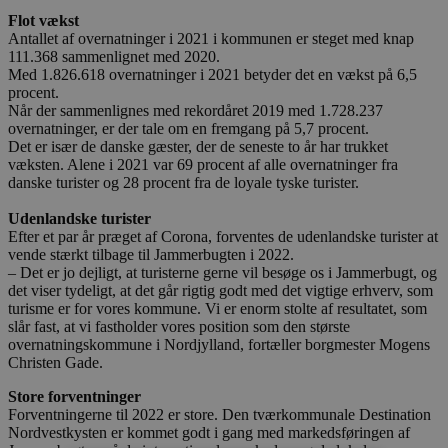
Flot vækst
Antallet af overnatninger i 2021 i kommunen er steget med knap
111.368 sammenlignet med 2020.
Med 1.826.618 overnatninger i 2021 betyder det en vækst på 6,5
procent.
Når der sammenlignes med rekordåret 2019 med 1.728.237
overnatninger, er der tale om en fremgang på 5,7 procent.
Det er især de danske gæster, der de seneste to år har trukket
væksten. Alene i 2021 var 69 procent af alle overnatninger fra
danske turister og 28 procent fra de loyale tyske turister.
Udenlandske turister
Efter et par år præget af Corona, forventes de udenlandske turister at
vende stærkt tilbage til Jammerbugten i 2022.
– Det er jo dejligt, at turisterne gerne vil besøge os i Jammerbugt, og
det viser tydeligt, at det går rigtig godt med det vigtige erhverv, som
turisme er for vores kommune. Vi er enorm stolte af resultatet, som
slår fast, at vi fastholder vores position som den største
overnatningskommune i Nordjylland, fortæller borgmester Mogens
Christen Gade.
Store forventninger
Forventningerne til 2022 er store. Den tværkommunale Destination
Nordvestkysten er kommet godt i gang med markedsføringen af