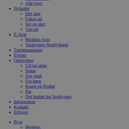
Alle byer
Nyheder
Det sker
Fokus på
Set og sket
Tæt på
E-Avis
Blokhus Avis
Vestkysten Nordjylland
Turistmagasinet
Events
Oplevelser
Ud og spise
Natur
Sov godt
For børn
Kunst og Kultur
Par
Det bedste fra Vestkysten
Information
Kontakt
Erhverv
Byer
Blokhus