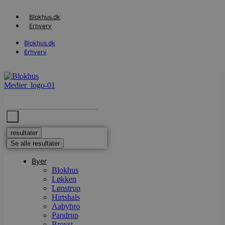
Videre
til
Blokhus.dk
indhold
Erhverv
Blokhus.dk
Erhverv
Search
...
resultater
Se alle resultater
Byer
Blokhus
Løkken
Lønstrup
Hirtshals
Aabybro
Pandrup
Brovst