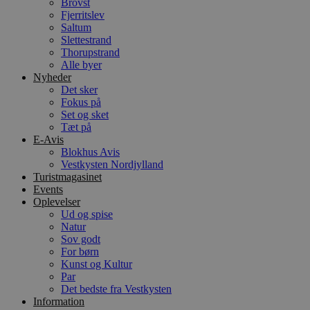
Brovst
h
p
Fjerritslev
s
Saltum
b
Slettestrand
e
a
Thorupstrand
S
Alle byer
c
Nyheder
f
Det sker
k
Fokus på
pys_start_session
.blokhus.dk
Session
D
Set og sket
b
Tæt på
o
b
E-Avis
t
Blokhus Avis
d
Vestkysten Nordjylland
g
Turistmagasinet
h
o
Events
e
Oplevelser
h
Ud og spise
ti
Natur
VISITOR_PRIVACY_METADATA
5 måneder
D
YouTube
Sov godt
4 uger
b
.youtube.com
For børn
g
Kunst og Kultur
b
s
Par
p
Det bedste fra Vestkysten
f
Information
i