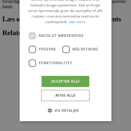
forskellige brancher i de nordiske lande og i flere andre europæiske
forbedre brugeroplevelsen. Ved at bruge
lande.
vores hjemmeside giver du samtykke til alle
cookies i overensstemmelse med vores
Læs om fantastiske oplevelser og events
cookiepolitik.
Læs mere
Relaterede artikler
ABSOLUT NØDVENDIGE
YDEEVNE
MÅLRETNING
PRESSE
AABYBRO
FUNKTIONALITET
Projekt “Søparken i Aabybro”
ACCEPTER ALLE
10. APRIL 2026
AFVIS ALLE
VIS DETALJER