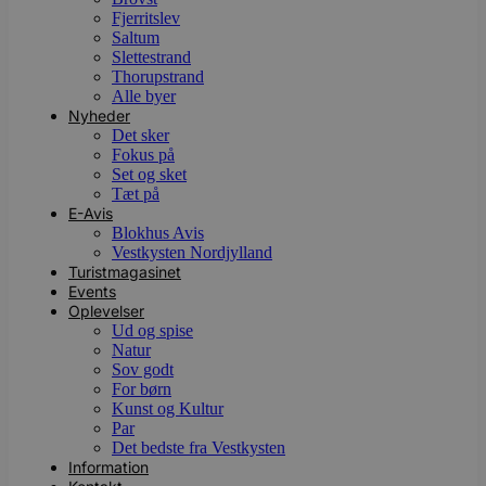
Fjerritslev
Saltum
Slettestrand
Thorupstrand
Alle byer
Nyheder
Det sker
Fokus på
Set og sket
Tæt på
E-Avis
Blokhus Avis
Vestkysten Nordjylland
Turistmagasinet
Events
Oplevelser
Ud og spise
Natur
Sov godt
For børn
Kunst og Kultur
Par
Det bedste fra Vestkysten
Information