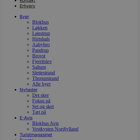
Kontakt
Erhverv
Byer
Blokhus
Løkken
Lønstrup
Hirtshals
Aabybro
Pandrup
Brovst
Fjerritslev
Saltum
Slettestrand
Thorupstrand
Alle byer
Nyheder
Det sker
Fokus på
Set og sket
Tæt på
E-Avis
Blokhus Avis
Vestkysten Nordjylland
Turistmagasinet