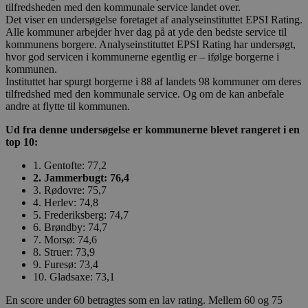
tilfredsheden med den kommunale service landet over.
Det viser en undersøgelse foretaget af analyseinstituttet EPSI Rating.
Alle kommuner arbejder hver dag på at yde den bedste service til
kommunens borgere. Analyseinstituttet EPSI Rating har undersøgt,
hvor god servicen i kommunerne egentlig er – ifølge borgerne i
kommunen.
Instituttet har spurgt borgerne i 88 af landets 98 kommuner om deres
tilfredshed med den kommunale service. Og om de kan anbefale
andre at flytte til kommunen.
Ud fra denne undersøgelse er kommunerne blevet rangeret i en
top 10:
1. Gentofte: 77,2
2. Jammerbugt: 76,4
3. Rødovre: 75,7
4. Herlev: 74,8
5. Frederiksberg: 74,7
6. Brøndby: 74,7
7. Morsø: 74,6
8. Struer: 73,9
9. Furesø: 73,4
10. Gladsaxe: 73,1
En score under 60 betragtes som en lav rating. Mellem 60 og 75