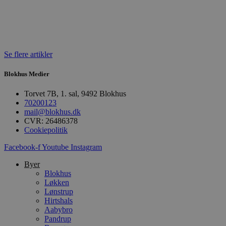
PHPSESSID
Session
C
PHP.net
g
blokhus.dk
a
b
s
e
i
Se flere artikler
d
o
v
Blokhus Medier
b
D
e
Torvet 7B, 1. sal, 9492 Blokhus
g
70200123
n
mail@blokhus.dk
h
CVR: 26486378
b
s
Cookiepolitik
w
e
Facebook-f
Youtube
Instagram
e
o
l
Byer
e
Blokhus
m
Løkken
Lønstrup
CookieScriptConsent
4 uger 2
D
CookieScript
dage
b
blokhus.dk
Hirtshals
C
Aabybro
S
Pandrup
t