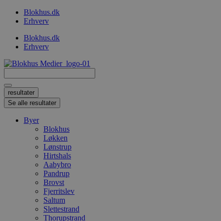
Videre
Blokhus.dk
til
Erhverv
indhold
Blokhus.dk
Erhverv
Search
...
resultater
Se alle resultater
Byer
Blokhus
Løkken
Lønstrup
Hirtshals
Aabybro
Pandrup
Brovst
Fjerritslev
Saltum
Slettestrand
Thorupstrand