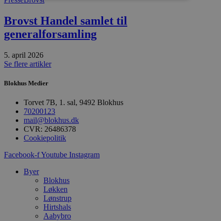
Absolut nødvendige
Ydeevne
Brovst Handel samlet til
Målretning
Funktionalitet
generalforsamling
Absolut nødvendige cookies muliggør
5. april 2026
hjemmesidens grundlæggende funktionalitet
Se flere artikler
såsom brugerlogin og kontoadministration.
Hjemmesiden kan ikke bruges korrekt uden de
absolut nødvendige cookies.
Blokhus Medier
Udbyder
/
Navn
Udløbsdato
B
Torvet 7B, 1. sal, 9492 Blokhus
Domæne
70200123
pys_session_limit
.blokhus.dk
59 minutter
D
mail@blokhus.dk
57
b
CVR: 26486378
sekunder
b
Cookiepolitik
m
b
u
Facebook-f
Youtube
Instagram
s
s
Byer
i
Blokhus
g
d
Løkken
f
Lønstrup
h
Hirtshals
y
f
Aabybro