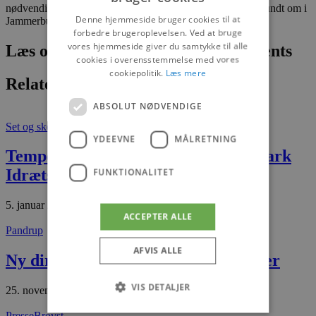
nødvendige testkapacitet, og hvor teststeder skal placeres rundt om i
Denne hjemmeside bruger cookies til at
Jammerbugt Kommune.
forbedre brugeroplevelsen. Ved at bruge
vores hjemmeside giver du samtykke til alle
Læs om fantastiske oplevelser og events
cookies i overensstemmelse med vores
cookiepolitik.
Læs mere
Relaterede artikler
ABSOLUT NØDVENDIGE
Set og sket
Nyheder
YDEEVNE
MÅLRETNING
Tempofyldte jule-aktiviteter i Jetsmark
Idrætscenter
FUNKTIONALITET
5. januar 2026
ACCEPTER ALLE
Pandrup
AFVIS ALLE
Ny direktør til Jetsmark Idrætscenter
VIS DETALJER
25. november 2025
Presse
Brovst