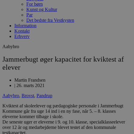
For børn
Kunst og Kultur
Par
Det bedste fra Vestkysten
Information
Kontakt
Erhverv
Aabybro
Jammerbugt øger kapacitet for kviktest af
elever
Martin Frandsen
|
26. marts 2021
Aabybro
,
Brovst
,
Pandrup
Kviktest af skoleelever og pædagogiske personale i Jammerbugt
Kommune går fra uge 14 ind i en ny fase, når 5. – 8. klasses
eleverne kommer tilbage i skole.
De seneste uger er eleverne i 9. og 10. klasse, specialklasseelever
over 12 år og medarbejderne blevet testet af den kommunale
testkapacitet.