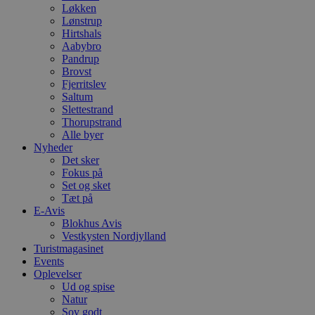
Løkken
Lønstrup
Hirtshals
Aabybro
Pandrup
Brovst
Fjerritslev
Saltum
Slettestrand
Thorupstrand
Alle byer
Nyheder
Det sker
Fokus på
Set og sket
Tæt på
E-Avis
Blokhus Avis
Vestkysten Nordjylland
Turistmagasinet
Events
Oplevelser
Ud og spise
Natur
Sov godt