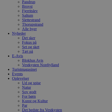
m
Pandrup
t
Brovst
Fjerritslev
PHPSESSID
Session
C
PHP.net
g
blokhus.dk
Saltum
a
Slettestrand
b
Thorupstrand
s
e
Alle byer
i
Nyheder
d
Det sker
o
Fokus på
v
b
Set og sket
D
Tæt på
e
E-Avis
g
n
Blokhus Avis
h
Vestkysten Nordjylland
b
Turistmagasinet
s
Events
w
e
Oplevelser
e
Ud og spise
o
Natur
l
e
Sov godt
m
For børn
Kunst og Kultur
CookieScriptConsent
4 uger 2
D
CookieScript
Par
dage
b
blokhus.dk
C
Det bedste fra Vestkysten