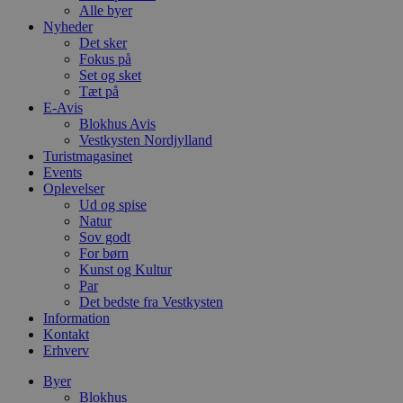
Alle byer
Nyheder
Det sker
Fokus på
Set og sket
Tæt på
E-Avis
Blokhus Avis
Vestkysten Nordjylland
Turistmagasinet
Events
Oplevelser
Ud og spise
Natur
Sov godt
For børn
Kunst og Kultur
Par
Det bedste fra Vestkysten
Information
Kontakt
Erhverv
Byer
Blokhus