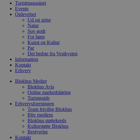
f
Turistmagasinet
i
Events
w
Oplevelser
r
p
Ud og spise
b
Natur
s
Sov godt
f
For børn
p
b
Kunst og Kultur
p
Par
o
Det bedste fra Vestkysten
i
d
Information
p
Kontakt
b
Erhverv
f
s
Blokhus Medier
Blokhus Avis
Online markedsføring
Turistguide
Erhvervsforeningen
Udbyder
/
Navn
Udløbsdato
Beskrivelse
Team frivillig Blokhus
Domæne
Udbyder
/
Navn
Udløbsdato
Beskrivelse
Bliv medlem
Domæne
pys_first_visit
.blokhus.dk
1 uge
Denne cookie
Udbyder
/
Blokhus støttekreds
Navn
Udløbsdato
Beskr
bruges til at
_gid
1 dag
Denne cookie
Google LLC
Domæne
Kulturstøtte Blokhus
bestemme den
Google Anal
.blokhus.dk
Bestyrelse
første gang
gemmer og 
_gcl_au
2 måneder
Denne
Google LLC
brugeren besøgte
unik værdi 
Kontakt
4 uger
indsti
.blokhus.dk