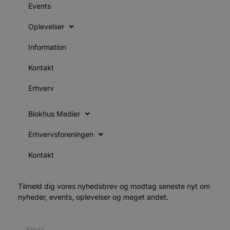
b
Events
u
s
s
Oplevelser
i
g
d
Information
f
Kontakt
f
m
t
Erhverv
PHPSESSID
Session
PHP.net
g
blokhus.dk
Blokhus Medier
a
b
s
Erhvervsforeningen
e
i
d
Kontakt
v
b
D
Tilmeld dig vores nyhedsbrev og modtag seneste nyt om
e
g
nyheder, events, oplevelser og meget andet.
b
s