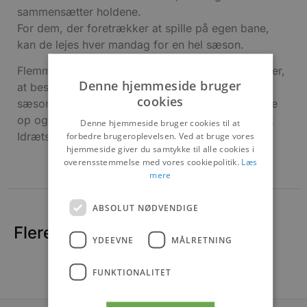
sammensætter holdene.
For dem, der foretrækker at spille på egen bane,
kan de lejes hver mandag for en hel sæson.
Flemming Lodbjerg fra badmintonklubben fortæller,
Denne hjemmeside bruger
at bestyrelsen glæder sig til at tage fat på en ny
cookies
sæson, og opfordrer alle interesserede til at møde
op og bakke op om badmintonsporten i Jetsmark
Denne hjemmeside bruger cookies til at
Idrætscenter.
forbedre brugeroplevelsen. Ved at bruge vores
hjemmeside giver du samtykke til alle cookies i
overensstemmelse med vores cookiepolitik.
Læs
mere
ABSOLUT NØDVENDIGE
Flere nyheder
YDEEVNE
MÅLRETNING
FUNKTIONALITET