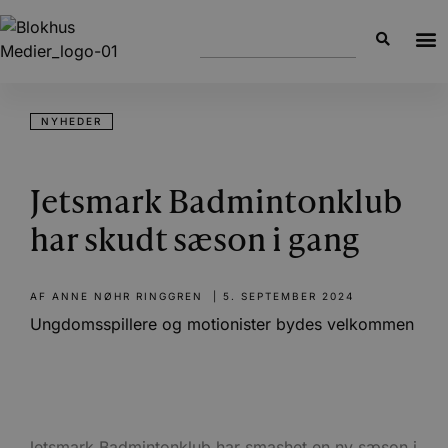
NYHEDER
Jetsmark Badmintonklub
har skudt sæson i gang
AF
ANNE NØHR RINGGREN
|
5. SEPTEMBER 2024
Ungdomsspillere og motionister bydes velkommen
Jetsmark Badmintonklub har smashet en ny sæson i