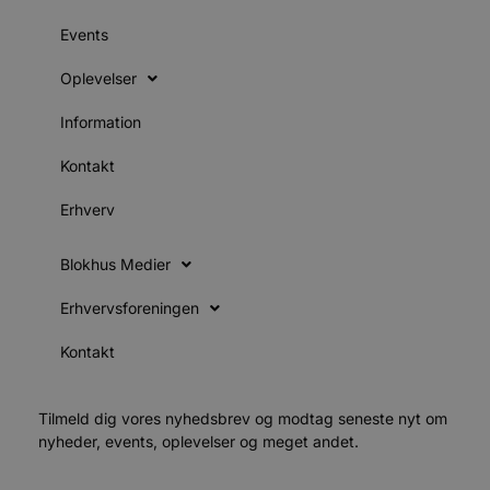
g
blokhus.dk
a
Events
b
s
e
Oplevelser
i
d
Information
v
b
D
Kontakt
e
g
Erhverv
b
s
Blokhus Medier
e
e
Erhvervsforeningen
o
l
e
Kontakt
m
CookieScriptConsent
4 uger 2
CookieScript
dage
b
blokhus.dk
Tilmeld dig vores nyhedsbrev og modtag seneste nyt om
C
S
nyheder, events, oplevelser og meget andet.
t