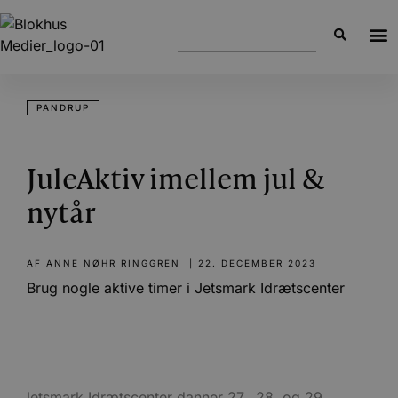
PANDRUP
JuleAktiv imellem jul &
nytår
AF
ANNE NØHR RINGGREN
|
22. DECEMBER 2023
Brug nogle aktive timer i Jetsmark Idrætscenter
Jetsmark Idrætscenter danner 27., 28. og 29.