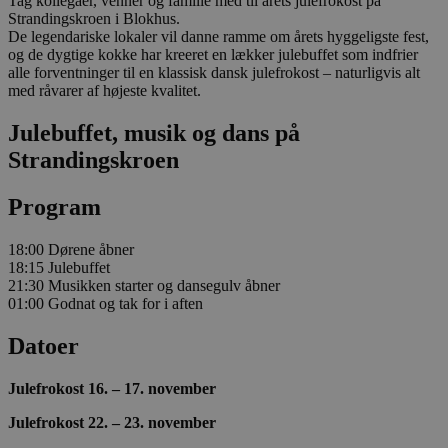
Tag kollegaer, venner og familie med til årets julefrokost på
Strandingskroen i Blokhus.
De legendariske lokaler vil danne ramme om årets hyggeligste fest,
og de dygtige kokke har kreeret en lækker julebuffet som indfrier
alle forventninger til en klassisk dansk julefrokost – naturligvis alt
med råvarer af højeste kvalitet.
Julebuffet, musik og dans på
Strandingskroen
Program
18:00 Dørene åbner
18:15 Julebuffet
21:30 Musikken starter og dansegulv åbner
01:00 Godnat og tak for i aften
Datoer
Julefrokost 16. – 17. november
Julefrokost 22. – 23. november