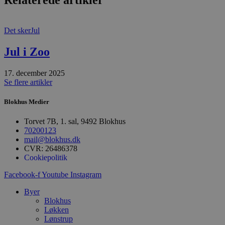
f
m
t
Det sker
Jul
PHPSESSID
Session
C
PHP.net
g
blokhus.dk
a
Jul i Zoo
b
s
e
17. december 2025
i
d
Se flere artikler
o
v
b
Blokhus Medier
D
e
Torvet 7B, 1. sal, 9492 Blokhus
g
n
70200123
h
mail@blokhus.dk
b
CVR: 26486378
s
Cookiepolitik
w
e
e
Facebook-f
Youtube
Instagram
o
l
Byer
e
m
Blokhus
Løkken
CookieScriptConsent
4 uger 2
D
CookieScript
Lønstrup
dage
b
blokhus.dk