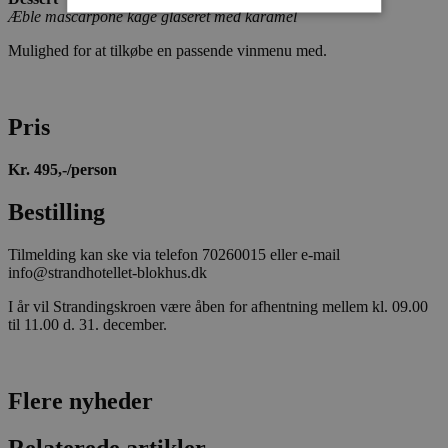
Æble mascarpone kage glaseret med karamel
Mulighed for at tilkøbe en passende vinmenu med.
Absolut nødvendige
Ydeevne
Målretning
Funktionalitet
Absolut nødvendige cookies muliggør
Pris
hjemmesidens grundlæggende funktionalitet
såsom brugerlogin og kontoadministration.
Hjemmesiden kan ikke bruges korrekt uden de
Kr. 495,-/person
absolut nødvendige cookies.
Bestilling
Udbyder
/
Navn
Udløbsdato
B
Domæne
Tilmelding kan ske via telefon 70260015 eller e-mail
pys_session_limit
.blokhus.dk
59 minutter
D
57
b
info@strandhotellet-blokhus.dk
sekunder
b
m
I år vil Strandingskroen være åben for afhentning mellem kl. 09.00
b
til 11.00 d. 31. december.
u
s
s
i
g
Flere nyheder
d
f
h
y
Relaterede artikler