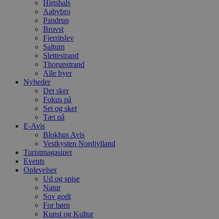
Hirtshals
C
S
Aabybro
t
Pandrup
h
Brovst
p
Fjerritslev
s
b
Saltum
e
Slettestrand
a
Thorupstrand
S
c
Alle byer
f
Nyheder
k
Det sker
Fokus på
pys_start_session
.blokhus.dk
Session
D
b
Set og sket
o
Tæt på
b
E-Avis
t
d
Blokhus Avis
g
Vestkysten Nordjylland
h
Turistmagasinet
o
Events
e
h
Oplevelser
ti
Ud og spise
Natur
VISITOR_PRIVACY_METADATA
5 måneder
D
YouTube
Sov godt
4 uger
b
.youtube.com
g
For børn
b
Kunst og Kultur
s