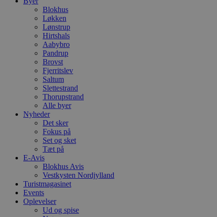
Byer
Blokhus
Løkken
Lønstrup
Hirtshals
Aabybro
Pandrup
Brovst
Fjerritslev
Saltum
Slettestrand
Thorupstrand
Alle byer
Nyheder
Det sker
Fokus på
Set og sket
Tæt på
E-Avis
Blokhus Avis
Vestkysten Nordjylland
Turistmagasinet
Events
Oplevelser
Ud og spise