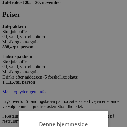
Julefrokost 29. – 30. november
Priser
Julepakken:
Stor julebuffet
Øl, vand, vin ad libitum
Musik og dansegulv
888,- /pr. person
Luksuspakken:
Stor julebuffet
Øl, vand, vin ad libitum
Musik og dansegulv
Drinks efter middagen (5 forskellige slags)
1.111,-/pr. person
Menu og yderligere info
Lige overfor Strandingskroen på modsatte side af vejen er et andet
velvalgt emne til julefrokosten Strandhotellet.
I Restaurant Blå vil blive tilbudt en udsøgt julemenu baseret på
restaurantens a la carte kort.
Denne hjemmeside