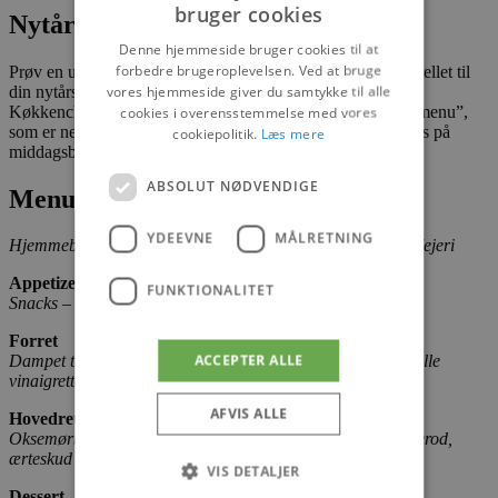
bruger cookies
Nytåret 2024-2025
Denne hjemmeside bruger cookies til at
forbedre brugeroplevelsen. Ved at bruge
Prøv en udsøgt nytårsmenu fra Strandingskroen / Strandhotellet til
vores hjemmeside giver du samtykke til alle
din nytårsaften.
Køkkenchef Milos sørger for en lækker “take-away nytårsmenu”,
cookies i overensstemmelse med vores
som er nem at gå til og som indeholder alt det som forventes på
cookiepolitik.
Læs mere
middagsbordet nytårsaften.
ABSOLUT NØDVENDIGE
Menu
YDEEVNE
MÅLRETNING
Hjemmebagt brød med artiskokdip og smør fra Ingstrup Mejeri
Appetizer
FUNKTIONALITET
Snacks – Let tapas variation
Forret
ACCEPTER ALLE
Dampet torsketerrine på blomkålspuré, tempereret ratatouille
vinaigrette og urter
AFVIS ALLE
Hovedret
Oksemørbradbøf med duchess, sellericreme, confiteret gulerod,
ærteskud og rødvinssauce
VIS DETALJER
Dessert