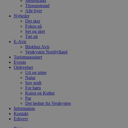
Slettestrand
Thorupstrand
Alle byer
Nyheder
Det sker
Fokus på
Set og sket
Tæt på
E-Avis
Blokhus Avis
Vestkysten Nordjylland
Turistmagasinet
Events
Oplevelser
Ud og spise
Natur
Sov godt
For børn
Kunst og Kultur
Par
Det bedste fra Vestkysten
Information
Kontakt
Erhverv