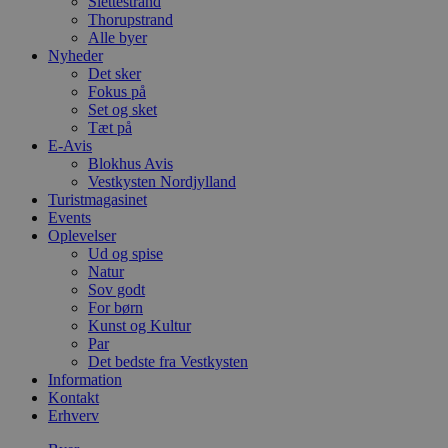
Slettestrand
Thorupstrand
Alle byer
Nyheder
Det sker
Fokus på
Set og sket
Tæt på
E-Avis
Blokhus Avis
Vestkysten Nordjylland
Turistmagasinet
Events
Oplevelser
Ud og spise
Natur
Sov godt
For børn
Kunst og Kultur
Par
Det bedste fra Vestkysten
Information
Kontakt
Erhverv