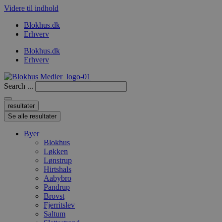
Videre til indhold
Blokhus.dk
Erhverv
Blokhus.dk
Erhverv
Search ...
resultater
Se alle resultater
Byer
Blokhus
Løkken
Lønstrup
Hirtshals
Aabybro
Pandrup
Brovst
Fjerritslev
Saltum