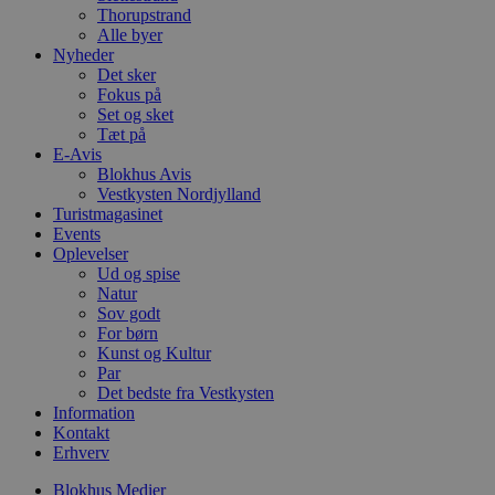
f
Thorupstrand
k
Alle byer
Nyheder
pys_start_session
.blokhus.dk
Session
D
Det sker
b
o
Fokus på
b
Set og sket
t
Tæt på
d
E-Avis
g
h
Blokhus Avis
o
Vestkysten Nordjylland
e
Turistmagasinet
h
ti
Events
Oplevelser
VISITOR_PRIVACY_METADATA
5 måneder
D
YouTube
Ud og spise
4 uger
b
.youtube.com
Natur
g
b
Sov godt
s
For børn
p
Kunst og Kultur
f
i
Par
w
Det bedste fra Vestkysten
r
Information
p
Kontakt
b
s
Erhverv
f
p
Blokhus Medier
b