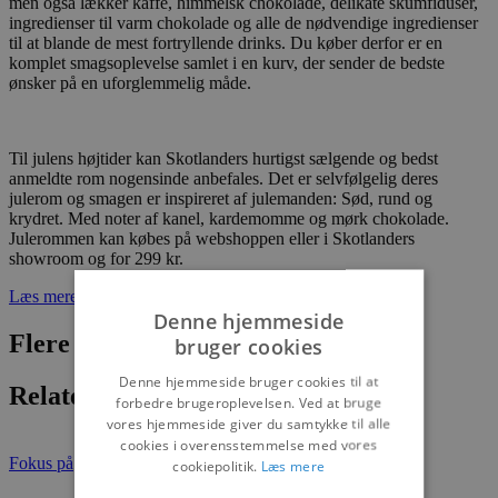
men også lækker kaffe, himmelsk chokolade, delikate skumfiduser,
ingredienser til varm chokolade og alle de nødvendige ingredienser
til at blande de mest fortryllende drinks. Du køber derfor er en
komplet smagsoplevelse samlet i en kurv, der sender de bedste
ønsker på en uforglemmelig måde.
Til julens højtider kan Skotlanders hurtigst sælgende og bedst
anmeldte rom nogensinde anbefales. Det er selvfølgelig deres
julerom og smagen er inspireret af julemanden: Sød, rund og
krydret. Med noter af kanel, kardemomme og mørk chokolade.
Julerommen kan købes på webshoppen eller i Skotlanders
showroom og for 299 kr.
Læs mere
Denne hjemmeside
Flere nyheder
bruger cookies
Denne hjemmeside bruger cookies til at
Relaterede artikler
forbedre brugeroplevelsen. Ved at bruge
vores hjemmeside giver du samtykke til alle
cookies i overensstemmelse med vores
Fokus på
cookiepolitik.
Læs mere