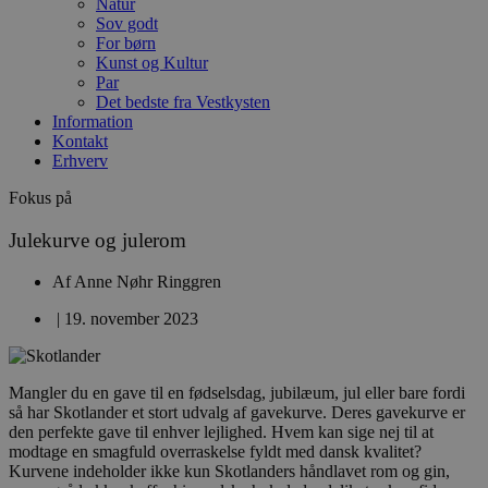
Natur
Sov godt
For børn
Kunst og Kultur
Par
Det bedste fra Vestkysten
Information
Kontakt
Erhverv
Fokus på
Julekurve og julerom
Af
Anne Nøhr Ringgren
|
19. november 2023
Mangler du en gave til en fødselsdag, jubilæum, jul eller bare fordi
så har Skotlander et stort udvalg af gavekurve. Deres gavekurve er
den perfekte gave til enhver lejlighed. Hvem kan sige nej til at
modtage en smagfuld overraskelse fyldt med dansk kvalitet?
Kurvene indeholder ikke kun Skotlanders håndlavet rom og gin,