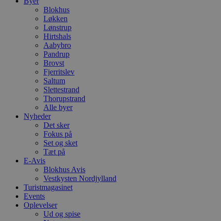
Byer
Blokhus
Løkken
Lønstrup
Hirtshals
Aabybro
Pandrup
Brovst
Fjerritslev
Saltum
Slettestrand
Thorupstrand
Alle byer
Nyheder
Det sker
Fokus på
Set og sket
Tæt på
E-Avis
Blokhus Avis
Vestkysten Nordjylland
Turistmagasinet
Events
Oplevelser
Ud og spise