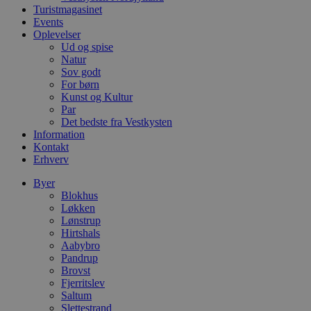
d
Turistmagasinet
o
Events
v
Oplevelser
b
Ud og spise
D
e
Natur
g
Sov godt
n
For børn
h
b
Kunst og Kultur
s
Par
w
Det bedste fra Vestkysten
e
Information
e
o
Kontakt
l
Erhverv
e
m
Byer
CookieScriptConsent
4 uger 2
D
CookieScript
Blokhus
dage
b
blokhus.dk
Løkken
C
Lønstrup
S
t
Hirtshals
h
Aabybro
p
Pandrup
s
Brovst
b
e
Fjerritslev
a
Saltum
S
Slettestrand
c