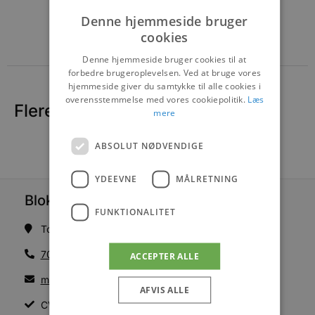
Denne hjemmeside bruger
cookies
Denne hjemmeside bruger cookies til at
forbedre brugeroplevelsen. Ved at bruge vores
hjemmeside giver du samtykke til alle cookies i
overensstemmelse med vores cookiepolitik.
Læs
Flere nyheder
mere
ABSOLUT NØDVENDIGE
YDEEVNE
MÅLRETNING
Blokhus Medier
FUNKTIONALITET
Torvet 7B, 1. sal, 9492 Blokhus
70200123
ACCEPTER ALLE
mail@blokhus.dk
AFVIS ALLE
CVR: 26486378