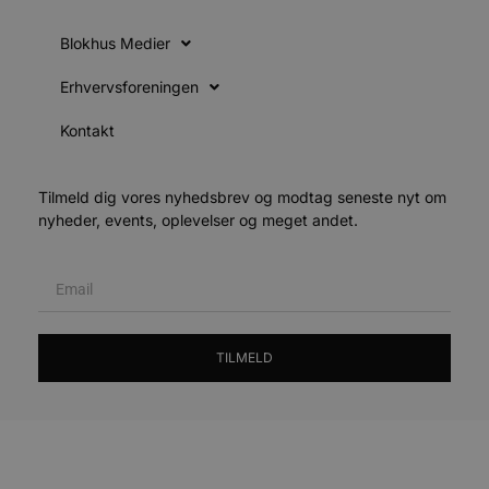
f
Blokhus Medier
f
m
t
Erhvervsforeningen
PHPSESSID
Session
PHP.net
g
blokhus.dk
Kontakt
a
b
s
e
Tilmeld dig vores nyhedsbrev og modtag seneste nyt om
i
nyheder, events, oplevelser og meget andet.
d
v
b
D
e
g
b
TILMELD
s
e
e
o
l
e
m