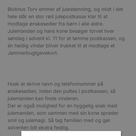
Blokhus Torv emmer af julestemning, og midt i det
hele står en stor rød julepostkasse klar til at
modtage ønskesedler fra børn i alle aldre.
Julemanden og hans kone besøger torvet hver
søndag i advent kl. 11 for at tømme postkassen, og
én heldig vinder bliver trukket til at modtage et
Jammerbugtgavekort.
Husk at skrive navn og telefonnummer på
ønskesedlen, inden den puttes i postkassen, så
julemanden kan finde vinderen.
Der er også mulighed for en hyggelig snak med
julemanden, som sammen med sin kone spreder
smil og julemagi. Så tag familien med og gør
adventen lidt ekstra festlig.