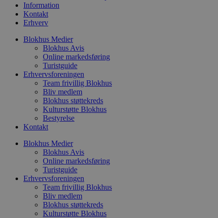
t
Information
d
Kontakt
g
Erhverv
h
o
e
Blokhus Medier
h
Blokhus Avis
ti
Online markedsføring
Turistguide
VISITOR_PRIVACY_METADATA
5 måneder
D
YouTube
4 uger
b
.youtube.com
Erhvervsforeningen
g
Team frivillig Blokhus
b
Bliv medlem
s
p
Blokhus støttekreds
f
Kulturstøtte Blokhus
i
Bestyrelse
w
Kontakt
r
p
b
Blokhus Medier
s
Blokhus Avis
f
Online markedsføring
p
b
Turistguide
p
Erhvervsforeningen
o
Team frivillig Blokhus
i
d
Bliv medlem
p
Blokhus støttekreds
b
Kulturstøtte Blokhus
f