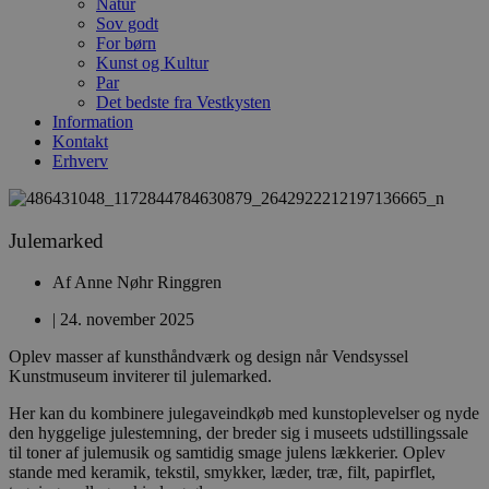
Natur
Sov godt
For børn
Kunst og Kultur
Par
Det bedste fra Vestkysten
Information
Kontakt
Erhverv
Julemarked
Af
Anne Nøhr Ringgren
|
24. november 2025
Oplev masser af kunsthåndværk og design når Vendsyssel
Kunstmuseum inviterer til julemarked.
Her kan du kombinere julegaveindkøb med kunstoplevelser
og nyde
den hyggelige julestemning, der breder sig i museets
udstillingssale
til toner af julemusik og samtidig smage julens
lækkerier. Oplev
stande med keramik, tekstil, smykker, læder,
træ, filt, papirflet,