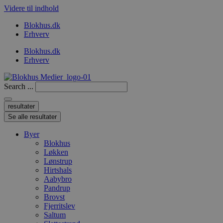
Videre til indhold
Blokhus.dk
Erhverv
Blokhus.dk
Erhverv
Search ...
resultater
Se alle resultater
Byer
Blokhus
Løkken
Lønstrup
Hirtshals
Aabybro
Pandrup
Brovst
Fjerritslev
Saltum