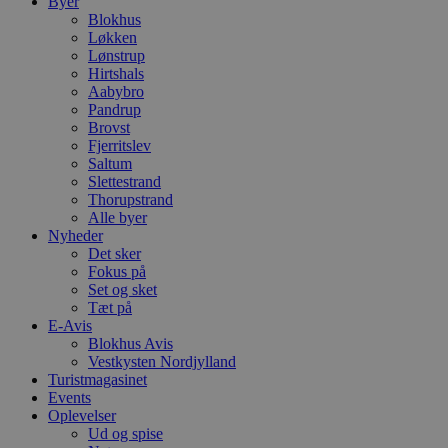
Byer
Blokhus
Løkken
Lønstrup
Hirtshals
Aabybro
Pandrup
Brovst
Fjerritslev
Saltum
Slettestrand
Thorupstrand
Alle byer
Nyheder
Det sker
Fokus på
Set og sket
Tæt på
E-Avis
Blokhus Avis
Vestkysten Nordjylland
Turistmagasinet
Events
Oplevelser
Ud og spise