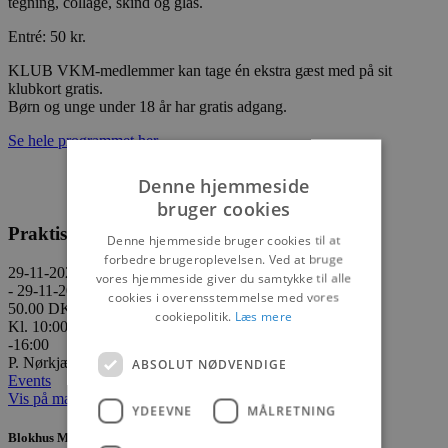
tegning, collage, skind og glas.
Entré: 50 kr.
KLUB VKM-medlemmer kan tage én ekstra gæst
med på sit
klubkort gratis.
Børn og unge under 18 år har gratis adgang.
Se hele programmet her
Denne hjemmeside
bruger cookies
Praktisk information
Denne hjemmeside bruger cookies til at
forbedre brugeroplevelsen. Ved at bruge
29-11-2025
vores hjemmeside giver du samtykke til alle
- 29-11-2025
cookies i overensstemmelse med vores
50.00 DKK
cookiepolitik.
Læs mere
Kl. 10:00
-16:00
P. Nørkjærs Plads 15, 9800 Hjørring
ABSOLUT NØDVENDIGE
Events
Vis på maps
YDEEVNE
MÅLRETNING
Blokhus Medier