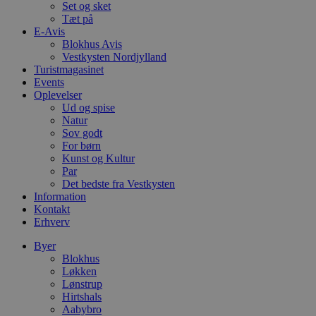
pys_session_limit
.blokhus.dk
59 minutter
D
Set og sket
57
b
Tæt på
sekunder
b
E-Avis
m
b
Blokhus Avis
u
Vestkysten Nordjylland
s
Turistmagasinet
s
Events
i
g
Oplevelser
d
Ud og spise
f
Natur
h
y
Sov godt
f
For børn
m
Kunst og Kultur
t
Par
PHPSESSID
Session
C
PHP.net
Det bedste fra Vestkysten
g
blokhus.dk
Information
a
Kontakt
b
Erhverv
s
e
i
Byer
d
Blokhus
o
Løkken
v
b
Lønstrup
D
Hirtshals
e
Aabybro
g