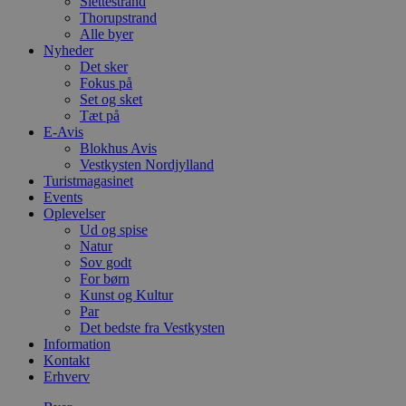
Slettestrand
Thorupstrand
Alle byer
Nyheder
Det sker
Fokus på
Set og sket
Tæt på
E-Avis
Blokhus Avis
Vestkysten Nordjylland
Turistmagasinet
Events
Oplevelser
Ud og spise
Natur
Sov godt
For børn
Kunst og Kultur
Par
Det bedste fra Vestkysten
Information
Kontakt
Erhverv