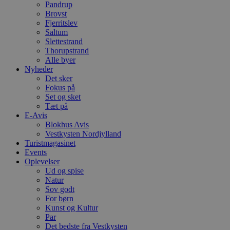
n
Pandrup
h
Brovst
b
Fjerritslev
s
Saltum
w
e
Slettestrand
e
Thorupstrand
o
Alle byer
l
e
Nyheder
m
Det sker
Fokus på
CookieScriptConsent
4 uger 2
D
CookieScript
Set og sket
dage
b
blokhus.dk
C
Tæt på
S
E-Avis
t
Blokhus Avis
h
p
Vestkysten Nordjylland
s
Turistmagasinet
b
Events
e
Oplevelser
a
S
Ud og spise
c
Natur
f
Sov godt
k
For børn
pys_start_session
.blokhus.dk
Session
D
Kunst og Kultur
b
Par
o
Det bedste fra Vestkysten
b