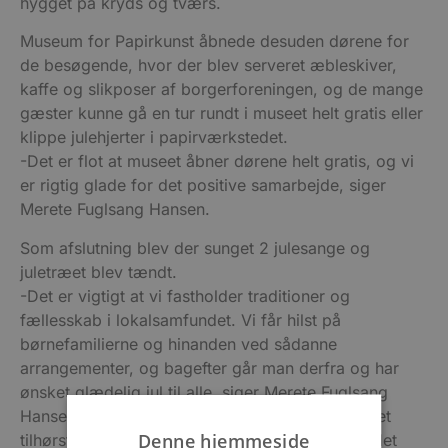
hygget på kryds og tværs.
Museum for Papirkunst åbnede desuden dørene for
de besøgende, hvor der blev serveret æbleskiver,
kaffe og slikposer af borgerforeningen, og de mange
gæster kunne gå en tur rundt i museet helt gratis eller
klippe julehjerter i papirværkstedet.
-Det er flot at museet åbner dørene helt gratis, og vi
er rigtig glade for det positive samarbejde, siger
Merete Fuglsang Hansen.
Som afslutning blev der sunget 2 julesange og
juletræet blev tændt.
-Det er vigtigt at vi fastholder traditioner og
fællesskab i lokalsamfundet. Vi får hilst på
børnefamilierne og hinanden ved sådanne
arrangementer, og bagefter går man derfra og har
ønsket glædelig jul til alle, siger Merete Fuglsang
Hansen og fortsætter: Det gør at familierne får et
Denne hjemmeside
tilhørsforhold til Hune, og det styrker samtidig det