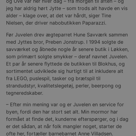
og Ove var her hver dag – fra morgen til aften – og
jeg har aldrig hørt Jytte – som trods alt havde en vis
alder – klage over, at det var hårdt, siger Tine
Nielsen, der driver nabobutikken Paparazzi.
Før Juvelen drev ægteparret Hune Savværk sammen
med Jyttes bror, Preben Jonstrup. I 1994 solgte de
savværket og åbnede nogle år senere butik i Løkken,
som primært solgte smykker – deraf navnet Juvelen.
Et par år senere flyttede de butikken til Blokhus, og
sortimentet udviklede sig hurtigt til at inkludere alt
fra LEGO, puslespil, tasker og brætspil til
strandudstyr, kvalitetslegetøj, perler, beerpong og
tegneredskaber.
– Efter min mening var og er Juvelen en service for
byen, fordi den har stort set alt. Min mormor har
formået at finde det, kunderne efterspørger, og i dag
er det sådan, at når folk mangler noget, starter de
ofte her, fortæller barnebarnet Anne Villadsen.