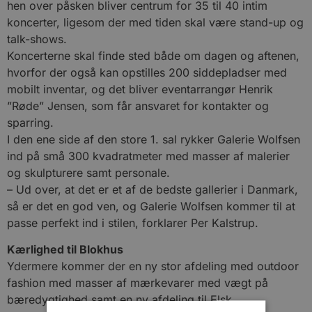
hen over påsken bliver centrum for 35 til 40 intim
koncerter, ligesom der med tiden skal være stand-up og
talk-shows.
Koncerterne skal finde sted både om dagen og aftenen,
hvorfor der også kan opstilles 200 siddepladser med
mobilt inventar, og det bliver eventarrangør Henrik
”Røde” Jensen, som får ansvaret for kontakter og
sparring.
I den ene side af den store 1. sal rykker Galerie Wolfsen
ind på små 300 kvadratmeter med masser af malerier
og skulpturere samt personale.
– Ud over, at det er et af de bedste gallerier i Danmark,
så er det en god ven, og Galerie Wolfsen kommer til at
passe perfekt ind i stilen, forklarer Per Kalstrup.
Kærlighed til Blokhus
Ydermere kommer der en ny stor afdeling med outdoor
fashion med masser af mærkevarer med vægt på
bæredygtighed samt en ny afdeling til Elsk.