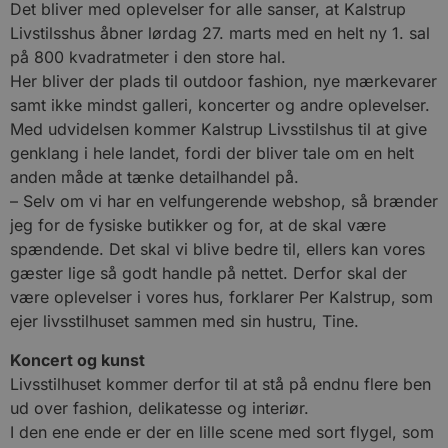
Det bliver med oplevelser for alle sanser, at Kalstrup
Livstilsshus åbner lørdag 27. marts med en helt ny 1. sal
på 800 kvadratmeter i den store hal.
Her bliver der plads til outdoor fashion, nye mærkevarer
samt ikke mindst galleri, koncerter og andre oplevelser.
Med udvidelsen kommer Kalstrup Livsstilshus til at give
genklang i hele landet, fordi der bliver tale om en helt
anden måde at tænke detailhandel på.
– Selv om vi har en velfungerende webshop, så brænder
jeg for de fysiske butikker og for, at de skal være
spændende. Det skal vi blive bedre til, ellers kan vores
gæster lige så godt handle på nettet. Derfor skal der
være oplevelser i vores hus, forklarer Per Kalstrup, som
ejer livsstilhuset sammen med sin hustru, Tine.
Koncert og kunst
Livsstilhuset kommer derfor til at stå på endnu flere ben
ud over fashion, delikatesse og interiør.
I den ene ende er der en lille scene med sort flygel, som