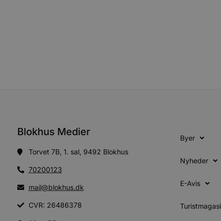
PHPSESSID
CookieScriptConsent
pys_start_session
VISITOR_PRIVACY_METAD
Blokhus Medier
Byer
Torvet 7B, 1. sal, 9492 Blokhus
Nyheder
70200123
Udbyder
Navn
Domæne
Udby
E-Avis
Navn
Navn
mail@blokhus.dk
Dom
pys_first_visit
.blokhus.
CVR: 26486378
_gid
_gcl_au
Googl
Turistmagas
.blok