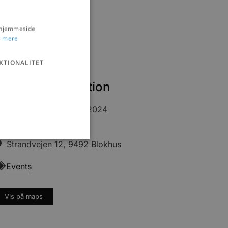
s hjemmeside
 mere
KTIONALITET
Praktisk information
24-07-2024
- 24-07-2024
Kl. 17:30
Strandvejen 12, 9492 Blokhus
Events
ministration. Hjemmesiden
Vis på maps
e gange en bruger kan