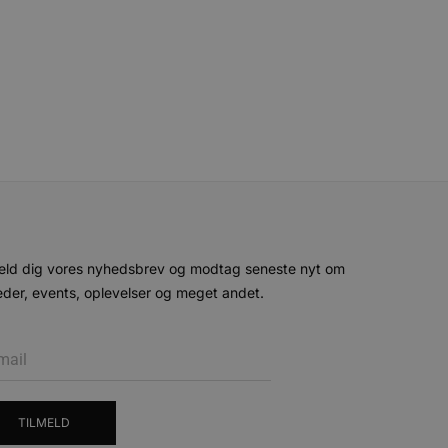
given periode, der forsøger
misbrug af tjenester.
-sproget. Dette er en
 variabler for
enereret nummer, hvordan
n et godt eksempel er at
 siderne.
ten til at huske
nødvendigt, at Cookie-
 session tilstand, mens de
eller data poster huskes
ykke og privatlivsvalg for
r data på den besøgendes
eld dig vores nyhedsbrev og modtag seneste nyt om
e af personlige oplysninger
der, events, oplevelser og meget andet.
et i fremtidige sessioner.
esøgte hjemmesiden for at
g opdaterer en unik værdi
r oplysninger om, hvordan
TILMELD
ninger.
, som slutbrugeren måtte