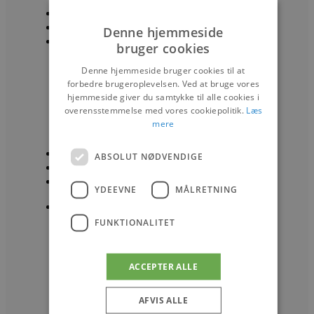
Turistmagasinet
Events
Denne hjemmeside
Oplevelser
bruger cookies
Ud og spise
Natur
Denne hjemmeside bruger cookies til at
Sov godt
forbedre brugeroplevelsen. Ved at bruge vores
For børn
hjemmeside giver du samtykke til alle cookies i
overensstemmelse med vores cookiepolitik.
Kunst og Kultur
Læs
mere
Par
Det bedste fra Vestkysten
Information
ABSOLUT NØDVENDIGE
Kontakt
Erhverv
YDEEVNE
MÅLRETNING
Byer
Blokhus
FUNKTIONALITET
Løkken
Lønstrup
Hirtshals
ACCEPTER ALLE
Aabybro
Pandrup
AFVIS ALLE
Brovst