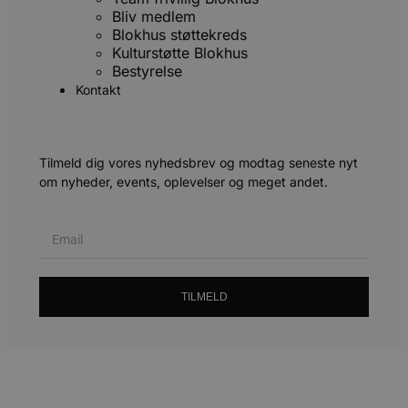
m
Bliv medlem
CookieScriptConsent
4 uger 2
D
Blokhus støttekreds
CookieScript
dage
b
blokhus.dk
Kulturstøtte Blokhus
C
Bestyrelse
S
t
Kontakt
p
s
b
e
a
Tilmeld dig vores nyhedsbrev og modtag seneste nyt
S
om nyheder, events, oplevelser og meget andet.
c
f
k
pys_start_session
.blokhus.dk
Session
D
b
o
b
t
TILMELD
d
h
o
e
h
t
VISITOR_PRIVACY_METADATA
5 måneder
D
YouTube