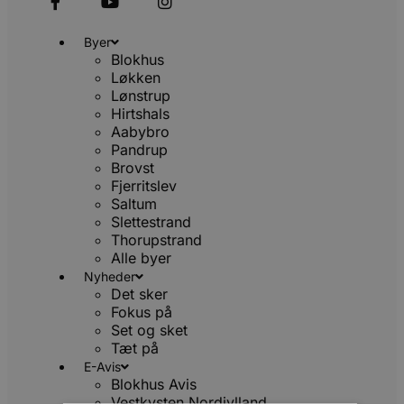
Byer
Blokhus
Løkken
Lønstrup
Hirtshals
Aabybro
Pandrup
Brovst
Fjerritslev
Saltum
Slettestrand
Thorupstrand
Alle byer
Nyheder
Det sker
Fokus på
Set og sket
Tæt på
E-Avis
Blokhus Avis
Vestkysten Nordjylland