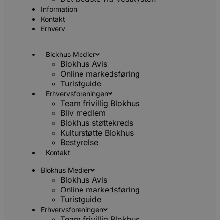
d
Information
f
Kontakt
y
Erhverv
f
m
t
Blokhus Medier
PHPSESSID
Session
C
PHP.net
Blokhus Avis
g
blokhus.dk
a
Online markedsføring
b
Turistguide
s
e
Erhvervsforeningen
i
Team frivillig Blokhus
d
Bliv medlem
o
v
Blokhus støttekreds
b
Kulturstøtte Blokhus
D
e
Bestyrelse
g
Kontakt
h
b
Blokhus Medier
s
Blokhus Avis
w
Online markedsføring
e
e
Turistguide
o
Erhvervsforeningen
l
e
Team frivillig Blokhus