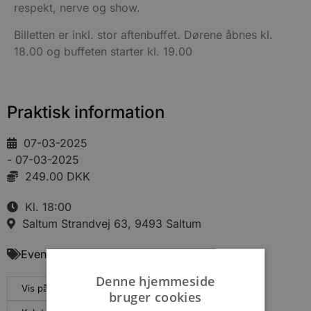
respekt, nerve og show.
Billetten er inkl. stor aftenbuffet. Dørene åbnes kl.
18.00 og buffeten starter kl. 19.00
Praktisk information
07-03-2025
- 07-03-2025
249.00 DKK
Kl. 18:00
Saltum Strandvej 63, 9493 Saltum
Events
Denne hjemmeside
Vis på maps
bruger cookies