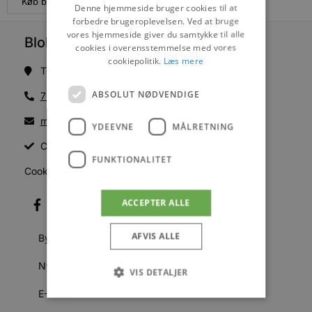
Køb billetter
Denne hjemmeside bruger cookies til at
forbedre brugeroplevelsen. Ved at bruge
vores hjemmeside giver du samtykke til alle
Blokhus Medier
cookies i overensstemmelse med vores
cookiepolitik.
Læs mere
Torvet 7B, 1. sal, 9492 Blokhus
ABSOLUT NØDVENDIGE
70200123
mail@blokhus.dk
YDEEVNE
MÅLRETNING
CVR: 26486378
FUNKTIONALITET
Cookiepolitik
ACCEPTER ALLE
AFVIS ALLE
Byer
Nyheder
VIS DETALJER
E-Avis