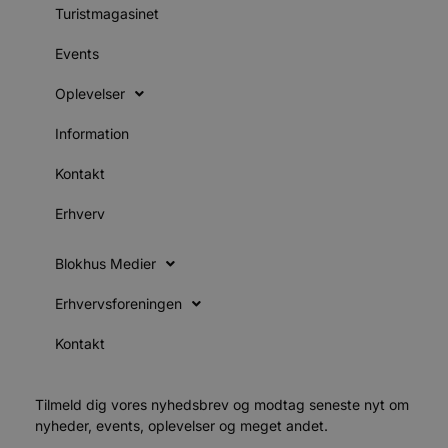
Turistmagasinet
Absolut nødvendige
Ydeevne
Målretning
Funktionalitet
Events
Absolut nødvendige cookies muliggør
Oplevelser
hjemmesidens grundlæggende funktionalitet
såsom brugerlogin og kontoadministration.
Information
Hjemmesiden kan ikke bruges korrekt uden de
absolut nødvendige cookies.
Kontakt
Udbyder
/
Navn
Udløbsdato
B
Domæne
Erhverv
pys_session_limit
.blokhus.dk
59 minutter
D
57
b
sekunder
b
Blokhus Medier
m
b
u
Erhvervsforeningen
s
s
i
Kontakt
g
d
f
h
Tilmeld dig vores nyhedsbrev og modtag seneste nyt om
y
f
nyheder, events, oplevelser og meget andet.
m