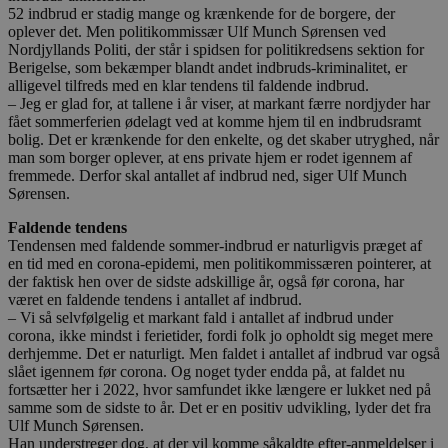
52 indbrud er stadig mange og krænkende for de borgere, der
oplever det. Men politikommissær Ulf Munch Sørensen ved
Nordjyllands Politi, der står i spidsen for politikredsens sektion for
Berigelse, som bekæmper blandt andet indbruds-kriminalitet, er
alligevel tilfreds med en klar tendens til faldende indbrud.
– Jeg er glad for, at tallene i år viser, at markant færre nordjyder har
fået sommerferien ødelagt ved at komme hjem til en indbrudsramt
bolig. Det er krænkende for den enkelte, og det skaber utryghed, når
man som borger oplever, at ens private hjem er rodet igennem af
fremmede. Derfor skal antallet af indbrud ned, siger Ulf Munch
Sørensen.
Faldende tendens
Tendensen med faldende sommer-indbrud er naturligvis præget af
en tid med en corona-epidemi, men politikommissæren pointerer, at
der faktisk hen over de sidste adskillige år, også før corona, har
været en faldende tendens i antallet af indbrud.
– Vi så selvfølgelig et markant fald i antallet af indbrud under
corona, ikke mindst i ferietider, fordi folk jo opholdt sig meget mere
derhjemme. Det er naturligt. Men faldet i antallet af indbrud var også
slået igennem før corona. Og noget tyder endda på, at faldet nu
fortsætter her i 2022, hvor samfundet ikke længere er lukket ned på
samme som de sidste to år. Det er en positiv udvikling, lyder det fra
Ulf Munch Sørensen.
Han understreger dog, at der vil komme såkaldte efter-anmeldelser i