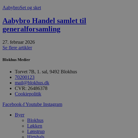
t
Aabybro
Set og sket
PHPSESSID
Session
C
PHP.net
g
blokhus.dk
Aabybro Handel samlet til
a
b
generalforsamling
s
e
i
27. februar 2026
d
o
Se flere artikler
v
b
D
Blokhus Medier
e
g
Torvet 7B, 1. sal, 9492 Blokhus
n
h
70200123
b
mail@blokhus.dk
s
CVR: 26486378
w
Cookiepolitik
e
e
o
Facebook-f
Youtube
Instagram
l
e
Byer
m
Blokhus
CookieScriptConsent
4 uger 2
D
CookieScript
Løkken
dage
b
blokhus.dk
Lønstrup
C
Hirtshals
S