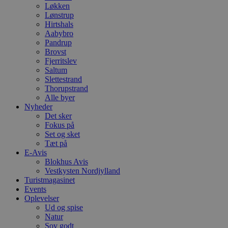
Løkken
Lønstrup
Hirtshals
Aabybro
Pandrup
Brovst
Fjerritslev
Saltum
Slettestrand
Thorupstrand
Alle byer
Nyheder
Det sker
Fokus på
Set og sket
Tæt på
E-Avis
Blokhus Avis
Vestkysten Nordjylland
Turistmagasinet
Events
Oplevelser
Ud og spise
Natur
Sov godt