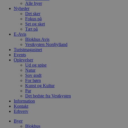
Alle byer
Nyheder
Det sker
Fokus på
Set og sket
Tæt på
E-Avis
Blokhus Avis
Vestkysten Nordjylland
Turistmagasinet
Events
Oplevelser
Ud og spise
Natur
Sov godt
For børn
Kunst og Kultur
Par
Det bedste fra Vestkysten
Information
Kontakt
Erhverv
Byer
Blokhus