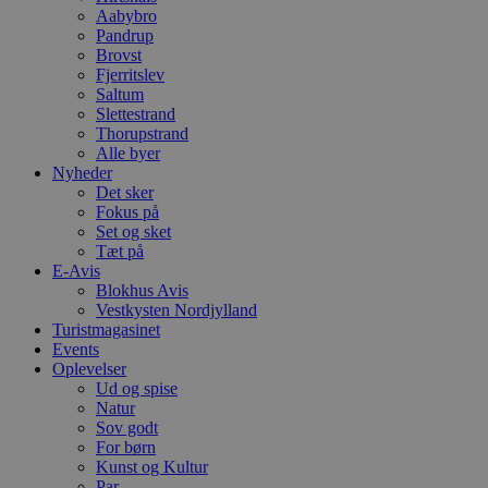
t
Aabybro
h
Pandrup
p
Brovst
s
Fjerritslev
b
e
Saltum
a
Slettestrand
S
Thorupstrand
c
f
Alle byer
k
Nyheder
Det sker
pys_start_session
.blokhus.dk
Session
D
Fokus på
b
o
Set og sket
b
Tæt på
t
E-Avis
d
g
Blokhus Avis
h
Vestkysten Nordjylland
o
Turistmagasinet
e
Events
h
ti
Oplevelser
Ud og spise
VISITOR_PRIVACY_METADATA
5 måneder
D
YouTube
Natur
4 uger
b
.youtube.com
Sov godt
g
b
For børn
s
Kunst og Kultur
p
Par