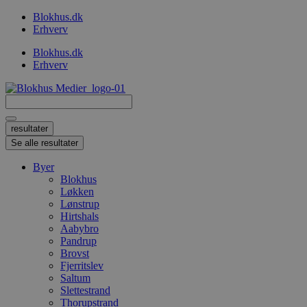
Videre
Blokhus.dk
til
Erhverv
indhold
Blokhus.dk
Erhverv
Search
...
resultater
Se alle resultater
Byer
Blokhus
Løkken
Lønstrup
Hirtshals
Aabybro
Pandrup
Brovst
Fjerritslev
Saltum
Slettestrand
Thorupstrand