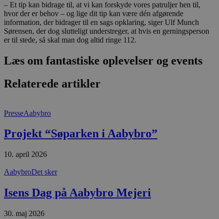
– Et tip kan bidrage til, at vi kan forskyde vores patruljer hen til,
hvor der er behov – og lige dit tip kan være dén afgørende
Absolut nødvendige
Ydeevne
information, der bidrager til en sags opklaring, siger Ulf Munch
Målretning
Funktionalitet
Sørensen, der dog slutteligt understreger, at hvis en gerningsperson
er til stede, så skal man dog altid ringe 112.
Absolut nødvendige cookies muliggør
hjemmesidens grundlæggende funktionalitet
Læs om fantastiske oplevelser og events
såsom brugerlogin og kontoadministration.
Hjemmesiden kan ikke bruges korrekt uden de
absolut nødvendige cookies.
Relaterede artikler
Udbyder
/
Navn
Udløbsdato
B
Domæne
Presse
Aabybro
pys_session_limit
.blokhus.dk
59 minutter
D
57
b
sekunder
b
Projekt “Søparken i Aabybro”
m
b
u
10. april 2026
s
s
i
Aabybro
Det sker
g
d
f
Isens Dag på Aabybro Mejeri
h
y
f
30. maj 2026
m