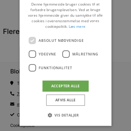
Denne hjemmeside bruger cookies til at
forbedre brugeroplevelsen. Ved at bruge
vores hjemmeside giver du samtykke til alle
cookies i overensstemmelse med vores
cookiepolitik.
Læs mere
Flere nyheder
ABSOLUT NØDVENDIGE
YDEEVNE
MÅLRETNING
FUNKTIONALITET
Blokhus Medier
Torvet 7B, 1. sal, 9492 Blokhus
ACCEPTER ALLE
70200123
AFVIS ALLE
mail@blokhus.dk
CVR: 26486378
VIS DETALJER
Cookiepolitik