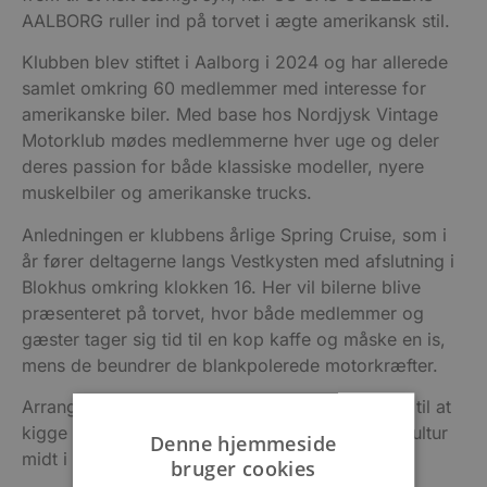
AALBORG ruller ind på torvet i ægte amerikansk stil.
Klubben blev stiftet i Aalborg i 2024 og har allerede
samlet omkring 60 medlemmer med interesse for
amerikanske biler. Med base hos Nordjysk Vintage
Motorklub mødes medlemmerne hver uge og deler
deres passion for både klassiske modeller, nyere
muskelbiler og amerikanske trucks.
Anledningen er klubbens årlige Spring Cruise, som i
år fører deltagerne langs Vestkysten med afslutning i
Blokhus omkring klokken 16. Her vil bilerne blive
præsenteret på torvet, hvor både medlemmer og
gæster tager sig tid til en kop kaffe og måske en is,
mens de beundrer de blankpolerede motorkræfter.
Arrangementet er uformelt, og alle er velkomne til at
kigge forbi og opleve en bid af amerikansk bilkultur
Denne hjemmeside
midt i Blokhus.
bruger cookies