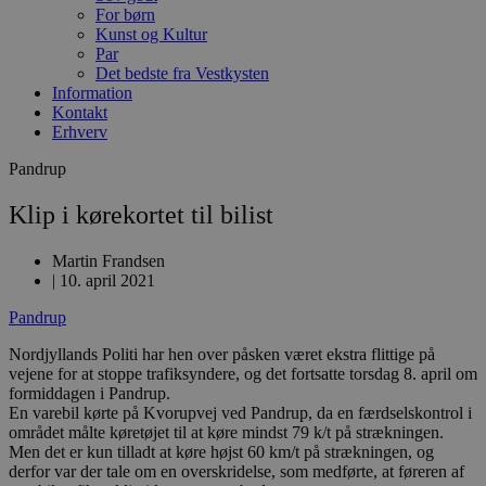
For børn
Kunst og Kultur
Par
Det bedste fra Vestkysten
Information
Kontakt
Erhverv
Pandrup
Klip i kørekortet til bilist
Martin Frandsen
|
10. april 2021
Pandrup
Nordjyllands Politi har hen over påsken været ekstra flittige på
vejene for at stoppe trafiksyndere, og det fortsatte torsdag 8. april om
formiddagen i Pandrup.
En varebil kørte på Kvorupvej ved Pandrup, da en færdselskontrol i
området målte køretøjet til at køre mindst 79 k/t på strækningen.
Men det er kun tilladt at køre højst 60 km/t på strækningen, og
derfor var der tale om en overskridelse, som medførte, at føreren af