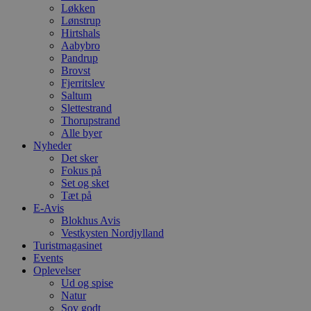
Løkken
Lønstrup
Hirtshals
Aabybro
Pandrup
Brovst
Fjerritslev
Saltum
Slettestrand
Thorupstrand
Alle byer
Nyheder
Det sker
Fokus på
Set og sket
Tæt på
E-Avis
Blokhus Avis
Vestkysten Nordjylland
Turistmagasinet
Events
Oplevelser
Ud og spise
Natur
Sov godt