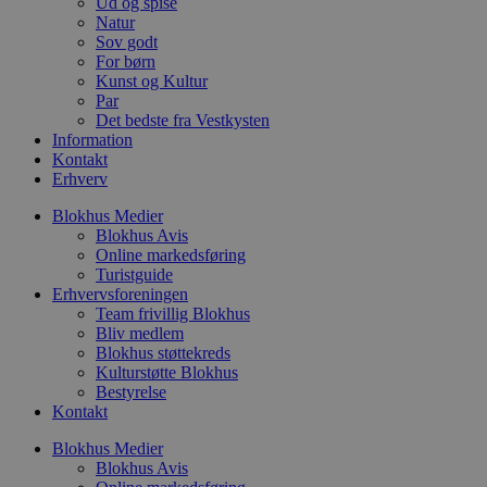
Ud og spise
d
g
Natur
h
Sov godt
o
For børn
e
h
Kunst og Kultur
ti
Par
Det bedste fra Vestkysten
VISITOR_PRIVACY_METADATA
5 måneder
D
YouTube
Information
4 uger
b
.youtube.com
g
Kontakt
b
Erhverv
s
p
Blokhus Medier
f
i
Blokhus Avis
w
Online markedsføring
r
Turistguide
p
b
Erhvervsforeningen
s
Team frivillig Blokhus
f
Bliv medlem
p
Blokhus støttekreds
b
p
Kulturstøtte Blokhus
o
Bestyrelse
i
Kontakt
d
p
b
Blokhus Medier
f
Blokhus Avis
s