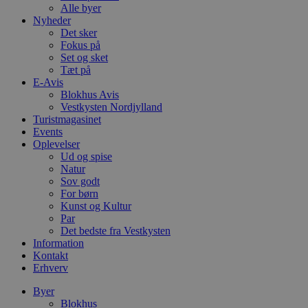
Alle byer
Nyheder
Det sker
Fokus på
Set og sket
Tæt på
E-Avis
Blokhus Avis
Vestkysten Nordjylland
Turistmagasinet
Events
Oplevelser
Ud og spise
Natur
Sov godt
For børn
Kunst og Kultur
Par
Det bedste fra Vestkysten
Information
Kontakt
Erhverv
Byer
Blokhus