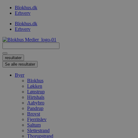
Videre
Blokhus.dk
til
Erhverv
indhold
Blokhus.dk
Erhverv
Search
...
resultater
Se alle resultater
Byer
Blokhus
Løkken
Lønstrup
Hirtshals
Aabybro
Pandrup
Brovst
Fjerritslev
Saltum
Slettestrand
Thorupstrand