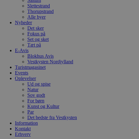
Saltum
sekunder
b
Slettestrand
m
Thorupstrand
b
Alle byer
u
s
Nyheder
s
Det sker
i
Fokus på
g
d
Set og sket
f
Tæt på
h
E-Avis
y
Blokhus Avis
f
m
Vestkysten Nordjylland
t
Turistmagasinet
Events
PHPSESSID
Session
C
PHP.net
Oplevelser
g
blokhus.dk
a
Ud og spise
b
Natur
s
Sov godt
e
i
For børn
d
Kunst og Kultur
o
Par
v
Det bedste fra Vestkysten
b
D
Information
e
Kontakt
g
Erhverv
n