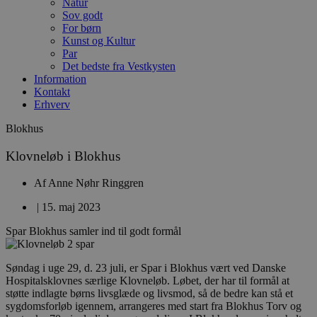
Natur
Sov godt
For børn
Kunst og Kultur
Par
Det bedste fra Vestkysten
Information
Kontakt
Erhverv
Blokhus
Klovneløb i Blokhus
Af
Anne Nøhr Ringgren
|
15. maj 2023
Spar Blokhus samler ind til godt formål
Søndag i uge 29, d. 23 juli, er Spar i Blokhus vært ved Danske
Hospitalsklovnes særlige Klovneløb. Løbet, der har til formål at
støtte indlagte børns livsglæde og livsmod, så de bedre kan stå et
sygdomsforløb igennem, arrangeres med start fra Blokhus Torv og