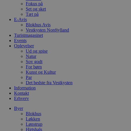
b
Fokus på
s
Set og sket
e
Tæt på
i
d
E-Avis
o
Blokhus Avis
v
Vestkysten Nordjylland
b
Turistmagasinet
D
e
Events
g
Oplevelser
n
Ud og spise
h
b
Natur
s
Sov godt
w
For børn
e
Kunst og Kultur
e
o
Par
l
Det bedste fra Vestkysten
e
Information
m
Kontakt
CookieScriptConsent
4 uger 2
D
CookieScript
Erhverv
dage
b
blokhus.dk
C
Byer
S
t
Blokhus
h
Løkken
p
Lønstrup
s
Hirtshals
b