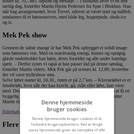
koster kr. 70,- incl. diplom og medalje. – I Blokhus laver vi en helt
særlig dag, fortæller Martin Hjelm Pedersen fra Spar i Blokhus. Han
står bag arrangementet, hvor Torvet, udover at været start og målfelt,
omdannes til et børneunivers, med både leg, hoppepude, slush-ice
og is.
Mek Pek show
Gennem de sidste mange år har Mek Pek opbygget et solidt image
som børnenes ven. Med en usædvanlig energi, humor og oprigtig
glæde underholder han børn, deres forældre og alle andre barnlige
sjæle. – Derfor synes vi også at han passer ind på denne søndag,
fortæller Martin videre. Mek Pek går på scenen kl. 12.00, hvorefter
der vil være trylleshow mm.
Selve løbet starter kl. 10.30., ruten er på 2,7 km. – Klovneløbet er et
familieløb, hvor alle der kan kravle, gå, rulle eller løbe, kan være
med. Det handler ikke om at være hurtigst – det handler om at få en
hyggelig og sjov dag, og samtidig støtte et godt formål, afslutter
Denne hjemmeside
Martin til Blokhus Avis
bruger cookies
Billetkøb
Denne hjemmeside bruger cookies til at
Flere nyheder
forbedre brugeroplevelsen. Ved at bruge
vores hjemmeside giver du samtykke til alle