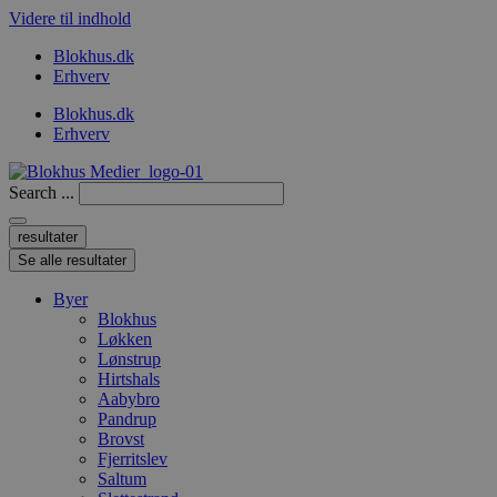
Videre til indhold
Blokhus.dk
Erhverv
Blokhus.dk
Erhverv
Search ...
resultater
Se alle resultater
Byer
Blokhus
Løkken
Lønstrup
Hirtshals
Aabybro
Pandrup
Brovst
Fjerritslev
Saltum