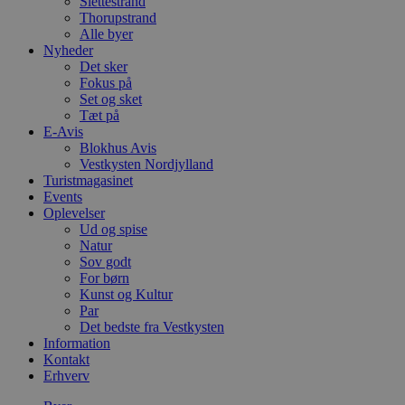
Slettestrand
Thorupstrand
Alle byer
Nyheder
Det sker
Fokus på
Set og sket
Tæt på
E-Avis
Blokhus Avis
Vestkysten Nordjylland
Turistmagasinet
Events
Oplevelser
Ud og spise
Natur
Sov godt
For børn
Kunst og Kultur
Par
Det bedste fra Vestkysten
Information
Kontakt
Erhverv