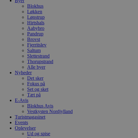
Byer
Blokhus
Løkken
Lønstrup
Hirtshals
Aabybro
Pandrup
Brovst
Fjerritslev
Saltum
Slettestrand
Thorupstrand
Alle byer
Nyheder
Det sker
Fokus på
Set og sket
Tæt på
E-Avis
Blokhus Avis
Vestkysten Nordjylland
Turistmagasinet
Events
Oplevelser
Ud og spise