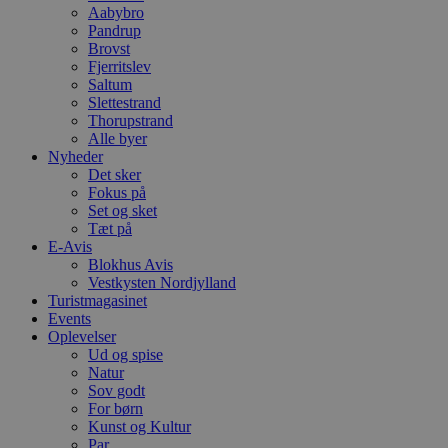
e
Aabybro
a
Pandrup
S
Brovst
c
f
Fjerritslev
k
Saltum
Slettestrand
pys_start_session
.blokhus.dk
Session
D
Thorupstrand
b
o
Alle byer
b
Nyheder
t
Det sker
d
Fokus på
g
h
Set og sket
o
Tæt på
e
E-Avis
h
ti
Blokhus Avis
Vestkysten Nordjylland
VISITOR_PRIVACY_METADATA
5 måneder
D
YouTube
Turistmagasinet
4 uger
b
.youtube.com
Events
g
b
Oplevelser
s
Ud og spise
p
Natur
f
i
Sov godt
w
For børn
r
Kunst og Kultur
p
Par
b