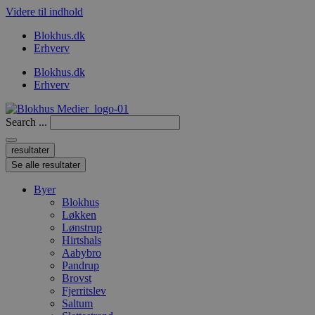
Videre til indhold
Blokhus.dk
Erhverv
Blokhus.dk
Erhverv
Search ...
resultater
Se alle resultater
Byer
Blokhus
Løkken
Lønstrup
Hirtshals
Aabybro
Pandrup
Brovst
Fjerritslev
Saltum