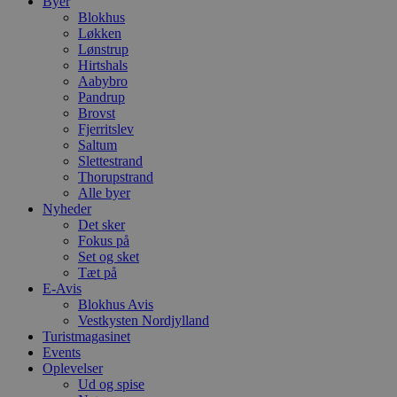
Byer
Blokhus
Løkken
Lønstrup
Hirtshals
Aabybro
Pandrup
Brovst
Fjerritslev
Saltum
Slettestrand
Thorupstrand
Alle byer
Nyheder
Det sker
Fokus på
Set og sket
Tæt på
E-Avis
Blokhus Avis
Vestkysten Nordjylland
Turistmagasinet
Events
Oplevelser
Ud og spise