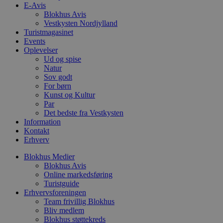
E-Avis
c
f
Blokhus Avis
k
Vestkysten Nordjylland
Turistmagasinet
pys_start_session
.blokhus.dk
Session
D
Events
b
o
Oplevelser
b
Ud og spise
t
Natur
d
g
Sov godt
h
For børn
o
Kunst og Kultur
e
Par
h
ti
Det bedste fra Vestkysten
Information
VISITOR_PRIVACY_METADATA
5 måneder
D
YouTube
Kontakt
4 uger
b
.youtube.com
Erhverv
g
b
s
Blokhus Medier
p
Blokhus Avis
f
Online markedsføring
i
w
Turistguide
r
Erhvervsforeningen
p
Team frivillig Blokhus
b
s
Bliv medlem
f
Blokhus støttekreds