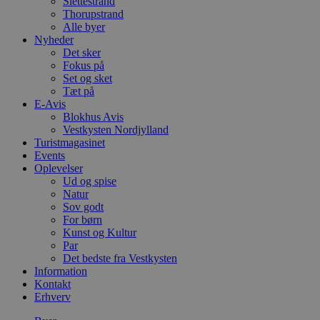
Slettestrand
Thorupstrand
Alle byer
Nyheder
Det sker
Fokus på
Set og sket
Tæt på
E-Avis
Blokhus Avis
Vestkysten Nordjylland
Turistmagasinet
Events
Oplevelser
Ud og spise
Natur
Sov godt
For børn
Kunst og Kultur
Par
Det bedste fra Vestkysten
Information
Kontakt
Erhverv