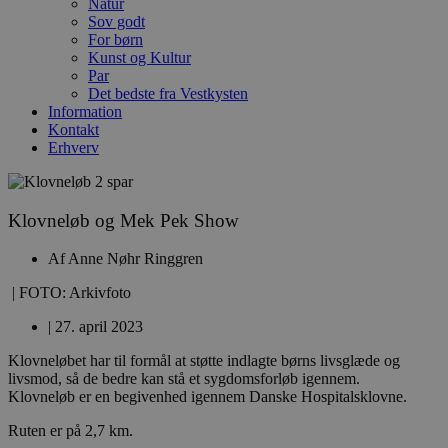
Natur
Sov godt
For børn
Kunst og Kultur
Par
Det bedste fra Vestkysten
Information
Kontakt
Erhverv
Klovneløb og Mek Pek Show
Af
Anne Nøhr Ringgren
| FOTO: Arkivfoto
|
27. april 2023
Klovneløbet har til formål at støtte indlagte børns livsglæde og
livsmod, så de bedre kan stå et sygdomsforløb igennem.
Klovneløb er en begivenhed igennem Danske Hospitalsklovne.
Ruten er på 2,7 km.