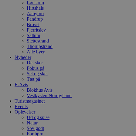
Lønstrup
såsom brugerlogin og kontoadministration.
Hirtshals
Hjemmesiden kan ikke bruges korrekt uden de
Aabybro
absolut nødvendige cookies.
Pandrup
Udbyder
/
Brovst
Navn
Udløbsdato
B
Domæne
Fjerritslev
Saltum
pys_session_limit
.blokhus.dk
59 minutter
D
Slettestrand
57
b
sekunder
b
Thorupstrand
m
Alle byer
b
Nyheder
u
Det sker
s
s
Fokus på
i
Set og sket
g
Tæt på
d
f
E-Avis
h
Blokhus Avis
y
Vestkysten Nordjylland
f
Turistmagasinet
m
t
Events
Oplevelser
PHPSESSID
Session
C
PHP.net
Ud og spise
g
blokhus.dk
a
Natur
b
Sov godt
s
For børn
e