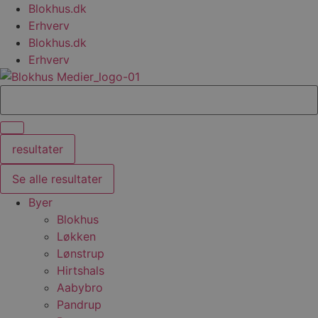
Videre
Blokhus.dk
til
Erhverv
indhold
Blokhus.dk
Erhverv
Search
...
resultater
Se alle resultater
Byer
Blokhus
Løkken
Lønstrup
Hirtshals
Aabybro
Pandrup