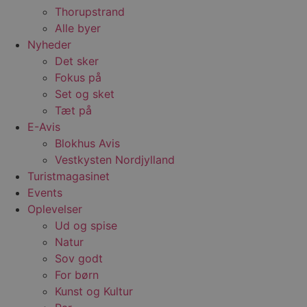
Thorupstrand
CookieScriptConsent
4 uger 2
D
CookieScript
dage
b
blokhus.dk
Alle byer
C
S
Nyheder
t
Det sker
h
p
Fokus på
s
b
Set og sket
e
Tæt på
a
S
E-Avis
c
f
Blokhus Avis
k
Vestkysten Nordjylland
pys_start_session
.blokhus.dk
Session
D
Turistmagasinet
b
o
Events
b
t
Oplevelser
d
Ud og spise
g
h
Natur
o
e
Sov godt
h
t
For børn
Kunst og Kultur
VISITOR_PRIVACY_METADATA
5 måneder
D
YouTube
4 uger
b
.youtube.com