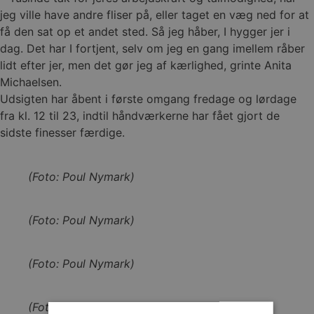
jeg ville have andre fliser på, eller taget en væg ned for at
få den sat op et andet sted. Så jeg håber, I hygger jer i
dag. Det har I fortjent, selv om jeg en gang imellem råber
lidt efter jer, men det gør jeg af kærlighed, grinte Anita
Michaelsen.
Udsigten har åbent i første omgang fredage og lørdage
fra kl. 12 til 23, indtil håndværkerne har fået gjort de
sidste finesser færdige.
(Foto: Poul Nymark)
(Foto: Poul Nymark)
(Foto: Poul Nymark)
(Foto: Poul Nymark)