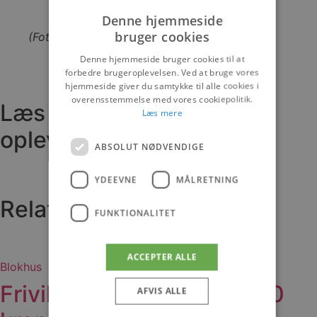
Denne hjemmeside
bruger cookies
(Foto: Poul Nymark)
Denne hjemmeside bruger cookies til at
forbedre brugeroplevelsen. Ved at bruge vores
hjemmeside giver du samtykke til alle cookies i
overensstemmelse med vores cookiepolitik.
Læs om fantastiske
Læs mere
oplevelser og events
ABSOLUT NØDVENDIGE
YDEEVNE
MÅLRETNING
Relaterede artikler
FUNKTIONALITET
ACCEPTER ALLE
Blokhus
Frivillige kan vinde 50.000
AFVIS ALLE