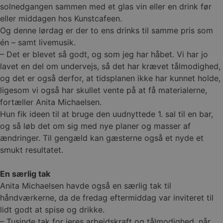
solnedgangen sammen med et glas vin eller en drink før
eller middagen hos Kunstcafeen.
Og denne lørdag er der to ens drinks til samme pris som
én – samt livemusik.
– Det er blevet så godt, og som jeg har håbet. Vi har jo
lavet en del om undervejs, så det har krævet tålmodighed,
og det er også derfor, at tidsplanen ikke har kunnet holde,
ligesom vi også har skullet vente på at få materialerne,
fortæller Anita Michaelsen.
Hun fik ideen til at bruge den uudnyttede 1. sal til en bar,
og så løb det om sig med nye planer og masser af
ændringer. Til gengæld kan gæsterne også et nyde et
smukt resultatet.
En særlig tak
Anita Michaelsen havde også en særlig tak til
håndværkerne, da de fredag eftermiddag var inviteret til
lidt godt at spise og drikke.
– Tusinde tak for jeres arbejdskraft og tålmodighed, når