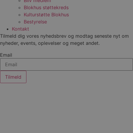
Bliv medlem
4 uger
indst
.youtube.com
for a
Blokhus støttekreds
bruge
Youtu
Kulturstøtte Blokhus
er ind
Bestyrelse
webs
også 
Kontakt
webs
bruge
Tilmeld dig vores nyhedsbrev og modtag seneste nyt om
gamle
nyheder, events, oplevelser og meget andet.
Yout
græns
Email
__Secure-YNID
.youtube.com
5 måneder
Denn
4 uger
benytt
den 
unikt
bruge
Formå
Tilmeld
regis
adfæ
præfe
af be
lever
indho
anno
føre 
hjem
Præfi
sikre
data 
en si