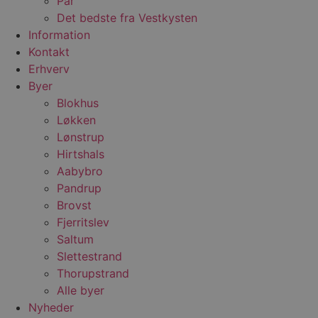
Par
b
Det bedste fra Vestkysten
s
Information
p
f
Kontakt
i
w
Erhverv
r
Byer
p
b
Blokhus
s
f
Løkken
p
b
Lønstrup
p
Hirtshals
o
i
Aabybro
d
p
Pandrup
b
Brovst
f
s
Fjerritslev
Saltum
Slettestrand
Thorupstrand
Udbyder
/
Navn
Udløbsdato
Beskrivelse
Alle byer
Domæne
Udbyder
/
Navn
Udløbsdato
Beskrivelse
Domæne
Nyheder
pys_first_visit
.blokhus.dk
1 uge
Denne cookie
Udbyder
/