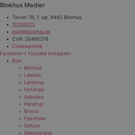
f
Blokhus Medier
h
y
f
Torvet 7B, 1. sal, 9492 Blokhus
m
t
70200123
PHPSESSID
Session
C
mail@blokhus.dk
PHP.net
g
blokhus.dk
CVR: 26486378
a
b
Cookiepolitik
s
e
Facebook-f
Youtube
Instagram
i
Byer
d
o
Blokhus
v
b
Løkken
D
e
Lønstrup
g
Hirtshals
n
h
Aabybro
b
s
Pandrup
w
Brovst
e
e
Fjerritslev
o
l
Saltum
e
m
Slettestrand