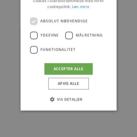
cookies i overensstemmelse med vores
cookiepolitik.
Læs mere
ABSOLUT NØDVENDIGE
YDEEVNE
MÅLRETNING
FUNKTIONALITET
ACCEPTER ALLE
AFVIS ALLE
VIS DETALJER
Absolut nødvendige
Ydeevne
Målretning
Funktionalitet