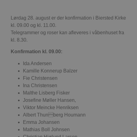
Absolut nødvendige cookies muliggør
hjemmesidens grundlæggende funktionalitet
såsom brugerlogin og kontoadministration.
Lørdag 28. august er der konfirmation i Biersted Kirke
Hjemmesiden kan ikke bruges korrekt uden de
kl. 09.00 og kl. 11.00.
absolut nødvendige cookies.
Telegrammer og roser kan afleveres i våbenhuset fra
Udbyder
/
Navn
Udløbsdato
B
kl. 8.30.
Domæne
pys_session_limit
.blokhus.dk
59 minutter
D
Konfirmation kl. 09.00:
57
b
sekunder
b
m
Ida Andersen
b
u
Kamille Konnerup Balzer
s
Fie Christensen
s
i
Ina Christensen
g
d
Malthe Lisberg Fisker
f
Josefine Møller Hansen,
h
y
Viktor Meincke Henriksen
f
m
Albert Thunberg Houmann
t
Emma Johansen
PHPSESSID
Session
C
PHP.net
Mathias Boll Johnsen
g
blokhus.dk
a
Christian Hjølund Larsen