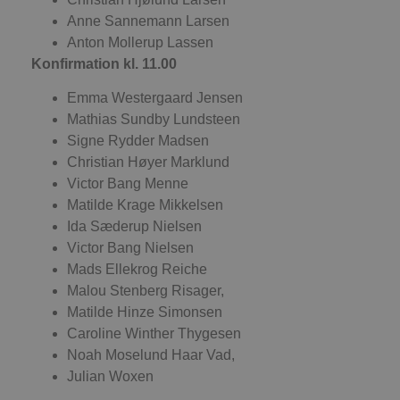
b
s
Anne Sannemann Larsen
e
Anton Mollerup Lassen
i
d
Konfirmation kl. 11.00
o
v
b
Emma Westergaard Jensen
D
e
Mathias Sundby Lundsteen
g
Signe Rydder Madsen
n
h
Christian Høyer Marklund
b
s
Victor Bang Menne
w
Matilde Krage Mikkelsen
e
e
Ida Sæderup Nielsen
o
l
Victor Bang Nielsen
e
m
Mads Ellekrog Reiche
Malou Stenberg Risager,
CookieScriptConsent
4 uger 2
D
CookieScript
dage
b
blokhus.dk
Matilde Hinze Simonsen
C
S
Caroline Winther Thygesen
t
Noah Moselund Haar Vad,
h
p
Julian Woxen
s
b