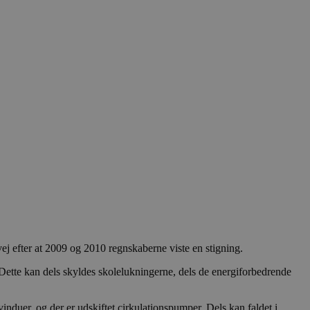
 efter at 2009 og 2010 regnskaberne viste en stigning.
Dette kan dels skyldes skolelukningerne, dels de energiforbedrende
induer, og der er udskiftet cirkulationspumper. Dels kan faldet i