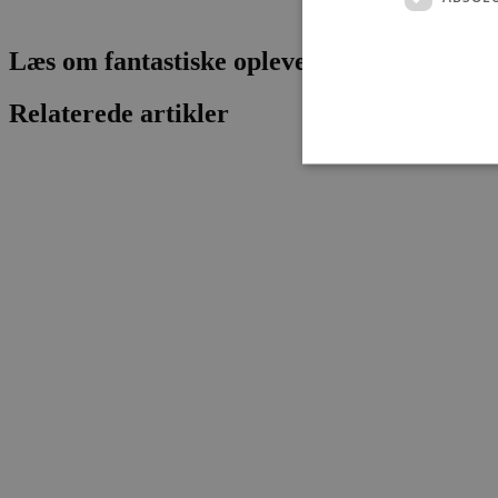
Læs om fantastiske oplevelser og events
Relaterede artikler
Absolut nødvendige cookies
kan ikke bruges korrekt ude
Navn
pys_session_limit
PHPSESSID