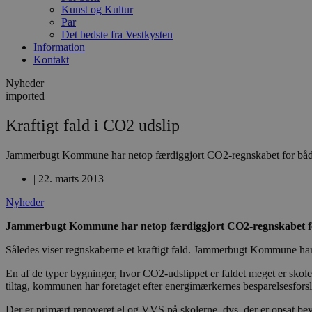
Kunst og Kultur
Par
Det bedste fra Vestkysten
Information
Kontakt
Nyheder
imported
Kraftigt fald i CO2 udslip
Jammerbugt Kommune har netop færdiggjort CO2-regnskabet for både 
|
22. marts 2013
Nyheder
Jammerbugt Kommune har netop færdiggjort CO2-regnskabet for 
Således viser regnskaberne et kraftigt fald. Jammerbugt Kommune har
En af de typer bygninger, hvor CO2-udslippet er faldet meget er skol
tiltag, kommunen har foretaget efter energimærkernes besparelsesforsla
Der er primært renoveret el og VVS på skolerne, dvs. der er opsat bevæ