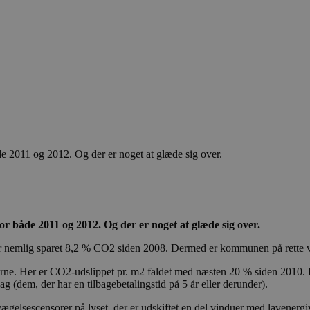
2011 og 2012. Og der er noget at glæde sig over.
både 2011 og 2012. Og der er noget at glæde sig over.
 nemlig sparet 8,2 % CO2 siden 2008. Dermed er kommunen på rette vej
erne. Her er CO2-udslippet pr. m2 faldet med næsten 20 % siden 2010. 
g (dem, der har en tilbagebetalingstid på 5 år eller derunder).
gelsescensorer på lyset, der er udskiftet en del vinduer med lavenergiv