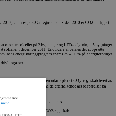
7-2017), aflæses på CO2-regnskabet. Siden 2010 er CO2-udslippet
om at opsætte solceller på 2 bygninger og LED-belysning i 5 bygninger.
at solceller i december 2011. Endvidere anbefales det at opsætte
ommunens energistyringsprogram spares 25 – 30 % på energiforbruget.
 drivhusgasser.
ger til grund for at kommunen udarbejder et CO
–regnskab hvert år.
2
der danner basis for at udregne de efterfølgende års besparelser på
s hjemmeside
 overholdt, men målet er tæt på at nås.
 mere
og Agenda 21, Klimakommune, CO2-regnskab.
KTIONALITET