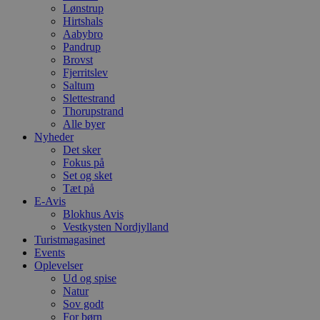
Lønstrup
Hirtshals
Aabybro
Pandrup
Brovst
Fjerritslev
Saltum
Slettestrand
Thorupstrand
Alle byer
Nyheder
Det sker
Fokus på
Set og sket
Tæt på
E-Avis
Blokhus Avis
Vestkysten Nordjylland
Turistmagasinet
Events
Oplevelser
Ud og spise
Natur
Sov godt
For børn