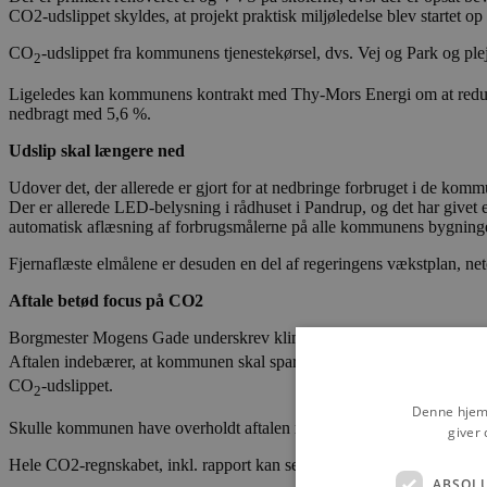
CO2-udslippet skyldes, at projekt praktisk miljøledelse blev startet op 
CO
-udslippet fra kommunens tjenestekørsel, dvs. Vej og Park og ple
2
Ligeledes kan kommunens kontrakt med Thy-Mors Energi om at reduce
nedbragt med 5,6 %.
Udslip skal længere ned
Udover det, der allerede er gjort for at nedbringe forbruget i de kom
Der er allerede LED-belysning i rådhuset i Pandrup, og det har givet 
automatisk aflæsning af forbrugsmålerne på alle kommunens bygninger
Fjernaflæste elmålene er desuden en del af regeringens vækstplan, neto
Aftale betød focus på CO2
Borgmester Mogens Gade underskrev klimakommuneaftalen med Danmark
Aftalen indebærer, at kommunen skal spare 2 % på CO
-udslippet hv
2
CO
-udslippet.
2
Denne hjemm
Skulle kommunen have overholdt aftalen med Danmarks Naturfredningsfo
giver 
Hele CO2-regnskabet, inkl. rapport kan ses på kommunens hjemmesi
ABSOL