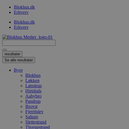
Videre
Blokhus.dk
til
Erhverv
indhold
Blokhus.dk
Erhverv
Search
...
resultater
Se alle resultater
Byer
Blokhus
Løkken
Lønstrup
Hirtshals
Aabybro
Pandrup
Brovst
Fjerritslev
Saltum
Slettestrand
Thorupstrand