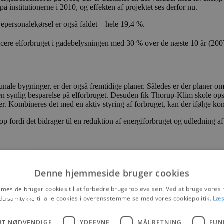
på institutionerne i 2010, og effekten af projektet ses derfor nu.
jepersonalekørsel er også faldet – hele 19,4 %.
re elforbruget i gadebelysningen med 30 % over de næste 10 år (200
munale bygninger, er der også fremtidige planer. Således er der planer 
en synlig besparelse på elforbruget. Desuden fik Thorup-Klim skole ops
. Kombineres det med en aktiv styring af forbruget, kan der ifølge k
p fordi det bidrager til en reduktion af energiforbruget og udledning af
s Naturfredningsforening i oktober 2009. Det er den aftale, der lig
ert år indtil 2025. Første regnskab er for 2008, hvilket er det regnskab, 
Denne hjemmeside bruger cookies
eside bruger cookies til at forbedre brugeroplevelsen. Ved at bruge vore
rening skulle der have været sparet 10 %, så aftalen bliver ikke helt
du samtykke til alle cookies i overensstemmelse med vores cookiepolitik.
Læs
de, under Borger, Teknik og Miljø, Natur, Miljø og Energi, Klima 
UT NØDVENDIGE
YDEEVNE
MÅLRETNING
FUN