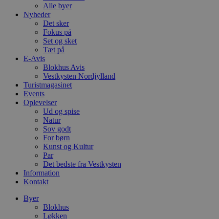
Alle byer
Nyheder
Det sker
Fokus på
Set og sket
Tæt på
E-Avis
Blokhus Avis
Vestkysten Nordjylland
Turistmagasinet
Events
Oplevelser
Ud og spise
Natur
Sov godt
For børn
Kunst og Kultur
Par
Det bedste fra Vestkysten
Information
Kontakt
Byer
Blokhus
Løkken