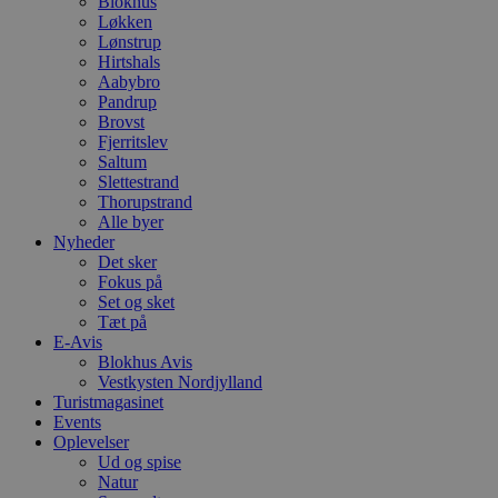
Blokhus
Løkken
Lønstrup
Hirtshals
Aabybro
Pandrup
Brovst
Fjerritslev
Saltum
Slettestrand
Thorupstrand
Alle byer
Nyheder
Det sker
Fokus på
Set og sket
Tæt på
E-Avis
Blokhus Avis
Vestkysten Nordjylland
Turistmagasinet
Events
Oplevelser
Ud og spise
Natur