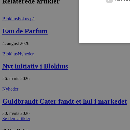
Relaterede artikler
Blokhus
Fokus på
Eau de Parfum
4. august 2026
Blokhus
Nyheder
Nyt initiativ i Blokhus
Absolut nødvendige cookies
kan ikke bruges korrekt ude
26. marts 2026
Navn
Nyheder
pys_session_limit
Guldbrandt Cater fandt et hul i markedet
PHPSESSID
30. marts 2026
Se flere artikler