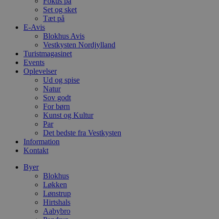
Fokus på
.blok
Set og sket
_fbp
Tæt på
_ga_PJR83J7HYC
.blok
E-Avis
Blokhus Avis
pysTrafficSource
.blok
_gat_gtag_UA_74178830_1
Vestkysten Nordjylland
Turistmagasinet
YSC
Events
Oplevelser
Ud og spise
VISITOR_INFO1_LIVE
Natur
Sov godt
For børn
Kunst og Kultur
__Secure-YNID
Par
Det bedste fra Vestkysten
Information
Kontakt
Byer
Blokhus
Løkken
Lønstrup
Hirtshals
Aabybro