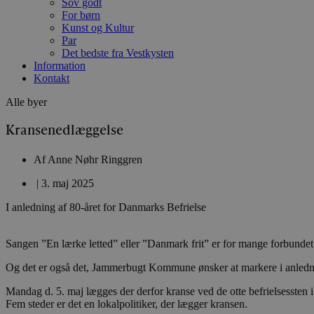
Sov godt
For børn
Kunst og Kultur
Par
Det bedste fra Vestkysten
Information
Kontakt
Alle byer
Kransenedlæggelse
Af
Anne Nøhr Ringgren
|
3. maj 2025
I anledning af 80-året for Danmarks Befrielse
Sangen ”En lærke letted” eller ”Danmark frit” er for mange forbunde
Og det er også det, Jammerbugt Kommune ønsker at markere i anlednin
Mandag d. 5. maj lægges der derfor kranse ved de otte befrielsesst
Fem steder er det en lokalpolitiker, der lægger kransen.