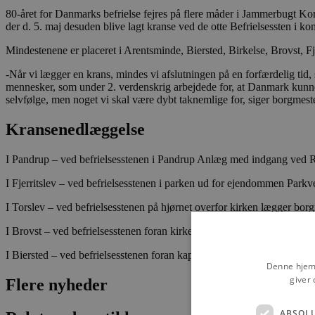
80-året for Danmarks befrielse fejres på flere måder i Jammerbugt Kom
der d. 5. maj desuden blive lagt kranse ved de otte Befrielsessten i 
Mindestenene er placeret i Arentsminde, Biersted, Birkelse, Brovst, Fj
-Når vi lægger en krans, mindes vi afslutningen på en forfærdelig tid, 
mennesker, som under 2. verdenskrig arbejdede for, at Danmark kunne bliv
selvfølge, men noget vi skal være dybt taknemlige for, siger borgme
Kransenedlæggelse
I Pandrup – ved befrielsesstenen i Pandrup Anlæg med indgang ved R
I Fjerritslev – ved befrielsesstenen i parken ud for ejendommen Park
I Torslev – ved befrielsesstenen på hjørnet overfor kirken lægger bo
I Brovst – ved befrielsesstenen foran kirkegårdsmuren i Kirkegade, l
I Biersted – ved befrielsesstenen foran kapellet ved Biersted Kirke, 
Denne hjemm
giver 
Flere nyheder
ABSOL