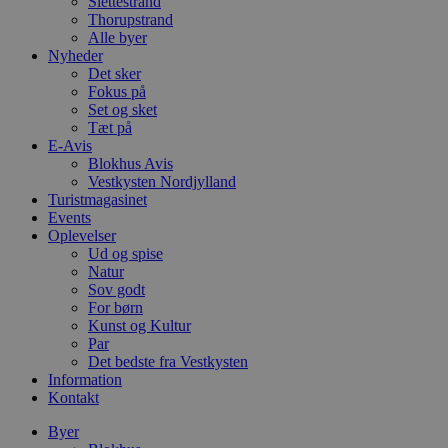
Slettestrand
Thorupstrand
Alle byer
Nyheder
Det sker
Fokus på
Set og sket
Tæt på
E-Avis
Blokhus Avis
Vestkysten Nordjylland
Turistmagasinet
Events
Oplevelser
Ud og spise
Natur
Sov godt
For børn
Kunst og Kultur
Par
Det bedste fra Vestkysten
Information
Kontakt
Byer