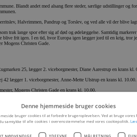
mune. Blandt andet med alsang flere steder, særlige udstillinger og fo
kommunen.
erritslev, Halvrimmen, Pandrup og Torslev, og ved alle vil der blive lag
som trak lange spor efter sig af død og ødelæggelse. Samtidig markerer v
e frit igen. I en tid, hvor Europa igen lægger jord til en krig, tror jeg,
ster Mogens Christen Gade.
ugmarken 25, lægger 2. viceborgmester, Diane Aarestrup en krans kl. 
vej 42 lægger 1. viceborgmester, Anne-Mette Ulstrup en krans kl. 10.00
rgmester, Mogens Christen Gade en krans kl. 10.00.
ægger formand for Kultur-, Fritids- og Landdistriktsudvalget, Helle Bak
Denne hjemmeside bruger cookies
Nørhalnevej 51, lægger næstformand for Kultur-, Fritids- og Landdistrikt
eside bruger cookies til at forbedre brugeroplevelsen. Ved at bruge vore
du samtykke til alle cookies i overensstemmelse med vores cookiepolitik.
Læs
UT NØDVENDIGE
YDEEVNE
MÅLRETNING
FUN