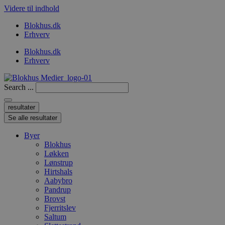
Videre til indhold
Blokhus.dk
Erhverv
Blokhus.dk
Erhverv
Search ...
resultater
Se alle resultater
Byer
Blokhus
Løkken
Lønstrup
Hirtshals
Aabybro
Pandrup
Brovst
Fjerritslev
Saltum