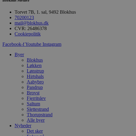
Blokhus Medier
CookieScriptConsent
Torvet 7B, 1. sal, 9492 Blokhus
70200123
pys_start_session
mail@blokhus.dk
CVR: 26486378
Cookiepolitik
VISITOR_PRIVACY_METAD
Facebook-f
Youtube
Instagram
Byer
Blokhus
Løkken
Udbyder
Lønstrup
Navn
Domæne
Udby
Navn
Navn
Hirtshals
Dom
Aabybro
pys_first_visit
.blokhus.
Pandrup
_gid
_gcl_au
Googl
.blok
Brovst
Fjerritslev
_ga
Googl
Saltum
__Secure-
.blok
ROLLOUT_TOKEN
Slettestrand
Thorupstrand
Alle byer
Nyheder
pbid
pys_landing_page
now-
Det sker
cowo