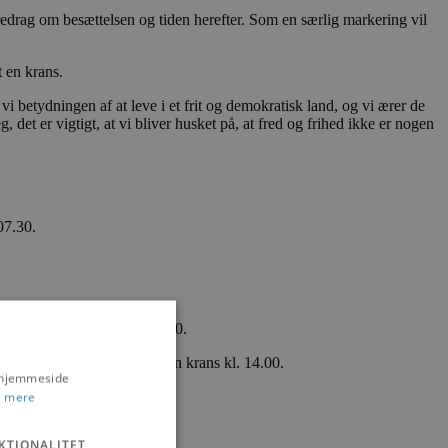
redrag om besættelsen og tiden herefter. Som en særlig markering vil
t en krans.
i betydningen af at leve i et frit og demokratisk land, og vi ærer de
 det er vigtigt, at vi bliver husket på, at fred og frihed ikke er nogen
07.30.
.
 Andreasen en krans kl. 10.30.
sudvalget, Kiki Bille Bach en krans kl. 14.00.
s hjemmeside
 mere
KTIONALITET