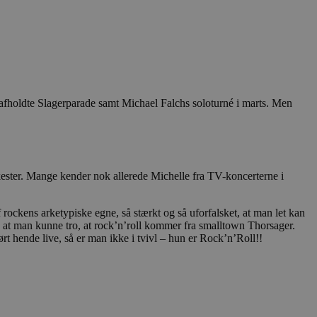
 afholdte Slagerparade samt Michael Falchs soloturné i marts. Men
orkester. Mange kender nok allerede Michelle fra TV-koncerterne i
rockens arketypiske egne, så stærkt og så uforfalsket, at man let kan
e, at man kunne tro, at rock’n’roll kommer fra smalltown Thorsager.
t hende live, så er man ikke i tvivl – hun er Rock’n’Roll!!