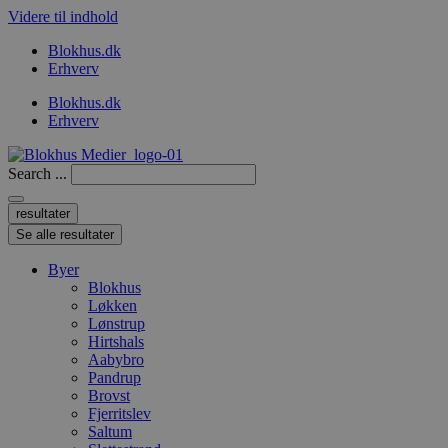
Videre til indhold
Blokhus.dk
Erhverv
Blokhus.dk
Erhverv
Search ...
resultater
Se alle resultater
Byer
Blokhus
Løkken
Lønstrup
Hirtshals
Aabybro
Pandrup
Brovst
Fjerritslev
Saltum