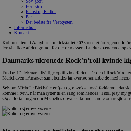
Sov godt
For børn
Kunst og Kultur
Par
Det bedste fra Vestkysten
Information
Kontakt
Kulturcenteret i Aabybro har kickstartet 2023 med et forrygende forå
fortvivl ikke af den grund, for der er masser af andre spændende oplev
Danmarks ukronede Rock’n’roll kvinde kig
Fredag 17. februar, altså lige op til vinterferien står den i Rock’n’r
Mariehaven i Ansager samt hendes langvarige samarbejde med netop
Selvom Michelle Birkballe er født og opvokset med fødderne i dansk mu
komme i tvivl, når man lytter til en sang som hendes “I still play my 
Og at fortællingen om Michelles opvækst kunne handle om nogle af rock