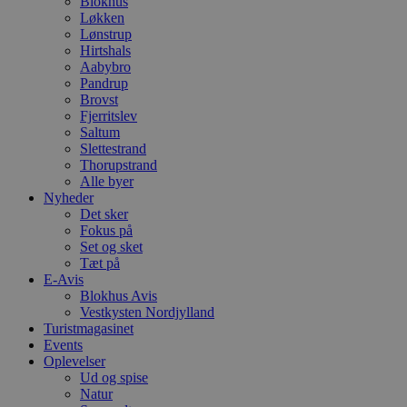
Blokhus
Løkken
Lønstrup
Hirtshals
Aabybro
Pandrup
Brovst
Fjerritslev
Saltum
Slettestrand
Thorupstrand
Alle byer
Nyheder
Det sker
Fokus på
Set og sket
Tæt på
E-Avis
Blokhus Avis
Vestkysten Nordjylland
Turistmagasinet
Events
Oplevelser
Ud og spise
Natur