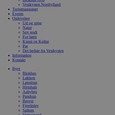
.blok
Vestkysten Nordjylland
_fbp
Turistmagasinet
_ga_PJR83J7HYC
.blok
Events
Oplevelser
pysTrafficSource
.blok
_gat_gtag_UA_74178830_1
Ud og spise
Natur
Sov godt
YSC
For børn
Kunst og Kultur
VISITOR_INFO1_LIVE
Par
Det bedste fra Vestkysten
Information
Kontakt
__Secure-YNID
Byer
Blokhus
Løkken
Lønstrup
Hirtshals
Aabybro
Pandrup
Brovst
Fjerritslev
Saltum
Slettestrand