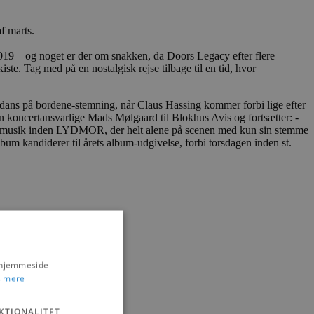
f marts.
2019 – og noget er der om snakken, da Doors Legacy efter flere
te. Tag med på en nostalgisk rejse tilbage til en tid, hvor
og dans på bordene-stemning, når Claus Hassing kommer forbi lige efter
en koncertansvarlige Mads Mølgaard til Blokhus Avis og fortsætter: -
ede musik inden LYDMOR, der helt alene på scenen med kun sin stemme
bum kandiderer til årets album-udgivelse, forbi torsdagen inden st.
s hjemmeside
 mere
KTIONALITET