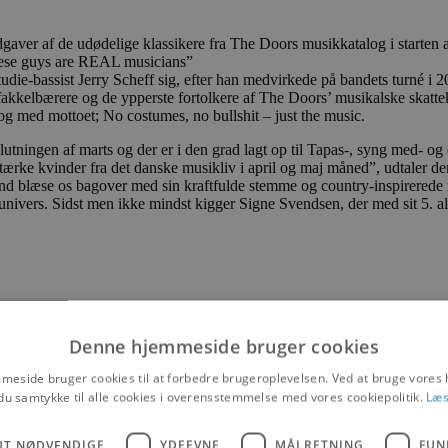
er af de udødelige klassikere fra The Doors musikkatalog i starten a
 These guys are REAL musicians”
udie-bassist Jerry Scheff sig, efter han medvirkede på bandets turné i 
akkelbærere og de ypperste fortolkere af The Doors’ musikalske skattekis
 og med mottoet; No costumes, no bullshit – just the music.
slutningen af marts og der er i den grad lagt op til Tapas-, syng med- 
 stærke kvinder fra det danske musikliv i april og maj måned”, udtaler d
band blæse os bagover med sin kraftfulde stemme og country-inspirer
univers. Sidst men ikke mindst kigger Signe Svendsen, der med sit 5. al
Denne hjemmeside bruger cookies
eside bruger cookies til at forbedre brugeroplevelsen. Ved at bruge vore
du samtykke til alle cookies i overensstemmelse med vores cookiepolitik.
Læs
UT NØDVENDIGE
YDEEVNE
MÅLRETNING
FUN