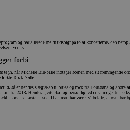
rsprogram og har allerede meldt udsolgt på to af koncerterne, den netop
elser i vente.
ger forbi
ollens tegn, når Michelle Birkballe indtager scenen med sit fremragende 
 afdøde Rock Nalle.
ld, så er hendes slægtskab til blues og rock fra Louisiana og andre af 
guitar” fra 2018. Hendes hjerteblod og personlighed er så meget til sted
historiens største navne. Hvis man har været så heldig, at man har hør