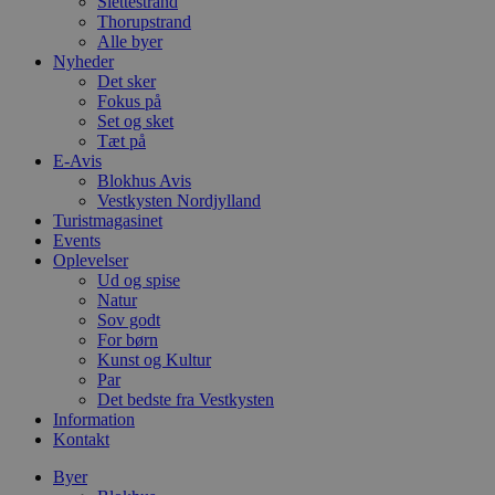
Slettestrand
Thorupstrand
Alle byer
Nyheder
Det sker
Fokus på
Set og sket
Tæt på
E-Avis
Blokhus Avis
Vestkysten Nordjylland
Turistmagasinet
Events
Oplevelser
Ud og spise
Natur
Sov godt
For børn
Kunst og Kultur
Par
Det bedste fra Vestkysten
Information
Kontakt
Byer