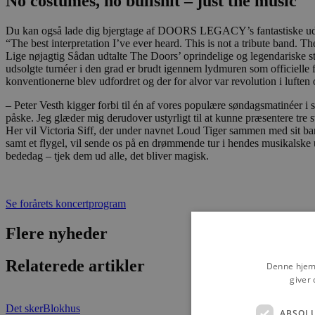
No costumes, no bullshit – just the music
Du kan også lade dig bjergtage af DOORS LEGACY’s fantastiske udgav
“The best interpretation I’ve ever heard. This is not a tribute band.
Lige nøjagtig Sådan udtalte The Doors’ oprindelige og legendariske st
udsolgte turnéer i den grad er brudt igennem lydmuren som officielle f
konventionerne blev udfordret og der for alvor var revolution i luften
– Peter Vesth kigger forbi til én af vores populære søndagsmatinéer i 
påske. Jeg glæder mig derudover ustyrligt til at kunne præsentere tre
Her vil Victoria Siff, der under navnet Loud Tiger sammen med sit 
samt et flygel, vil sende os på en drømmende tur i hendes musikalske 
bededag – tjek dem ud alle, det bliver magisk.
Se forårets koncertprogram
Flere nyheder
Relaterede artikler
Denne hjemm
giver 
Det sker
Blokhus
ABSOL