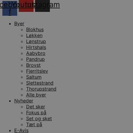
cebook-
Youtube
Instagram
g
h
f
o
e
h
Byer
ti
Blokhus
VISITOR_PRIVACY_METADATA
5 måneder
D
YouTube
Løkken
4 uger
b
.youtube.com
g
Lønstrup
b
Hirtshals
s
Aabybro
p
f
Pandrup
i
Brovst
w
r
Fjerritslev
p
Saltum
b
s
Slettestrand
f
Thorupstrand
p
Alle byer
b
p
Nyheder
o
Det sker
i
d
Fokus på
p
Set og sket
b
f
Tæt på
s
E-Avis