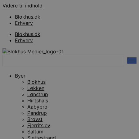
Videre til indhold
Blokhus.dk
Erhverv
Blokhus.dk
Erhverv
Search
...
Byer
Blokhus
Løkken
Lønstrup
Hirtshals
Aabybro
Pandrup
Brovst
Fjerritslev
Saltum
Slettestrand