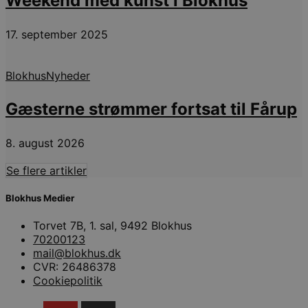
Weekend med kunst i Blokhus
b
s
w
17. september 2025
e
e
o
l
e
Blokhus
Nyheder
m
CookieScriptConsent
4 uger 2
D
CookieScript
Gæsterne strømmer fortsat til Fårup
dage
b
blokhus.dk
C
S
t
8. august 2026
h
p
s
Se flere artikler
b
e
a
Blokhus Medier
S
c
Torvet 7B, 1. sal, 9492 Blokhus
f
k
70200123
mail@blokhus.dk
pys_start_session
.blokhus.dk
Session
D
CVR: 26486378
b
o
Cookiepolitik
b
t
d