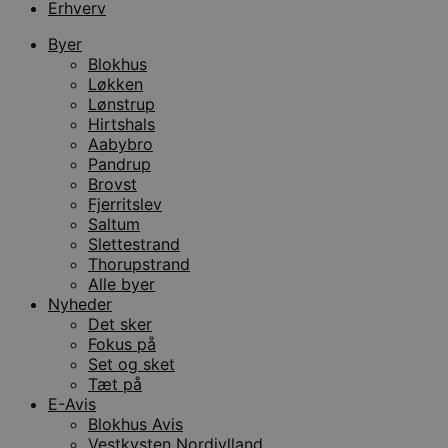
Erhverv
Byer
Blokhus
Løkken
Lønstrup
Hirtshals
Aabybro
Pandrup
Brovst
Fjerritslev
Saltum
Slettestrand
Thorupstrand
Alle byer
Nyheder
Det sker
Fokus på
Set og sket
Tæt på
E-Avis
Blokhus Avis
Vestkysten Nordjylland