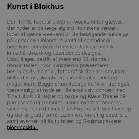
Kunst i Blokhus
Den 17.-18. februar bliver en weekend for gæster,
der nyder at bevæge sig ind i kunstens verden. I
løbet af denne weekend vil de besøgende kunne gå
på opdagelse iblandt et væld af spændende
udstillere, som både fremviser lækkert dansk
kunsthåndværk og spændende designs.
Udstillingen består af mere end 23 stande i
Koncertsalen, hvor kunstnerne præsenterer
henholdsvis malerier, fotografisk fine art, smykker,
unika design, skulpturer, keramik, glaskunst og
meget mere. Begge eftermiddage kl. 14 vil det også
være muligt at nyde en lille eksklusiv koncert med
Tine Lilholt på fløjter og harpe og Klaus Thrane på
percussion og trommer. Denne event arrangeres i
samarbejde med Lions Club Hvetbo & Lions Pandrup
og der er gratis entré. Læs mere omkring udstillere
samt eventen på Kulturhuset og Skulpturparkens
hjemmeside.