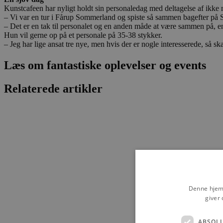
Kunstcafeen har nyligt holdt sin personaledag med deltagelse af ikke
– Vi var en tur i Fårup Sommerland og spiste så sammen bagefter på S
– Det er en tak til personalet og en anden måde at være sammen på, en
Hun vil gerne op på et personale på 35-38 stykker.
– Jeg har lige ansat tre nye, men hvis der er nogle interesserede, så s
Læs om fantastiske oplevelser og events
Relaterede artikler
Denne hjemm
giver 
ABSOL