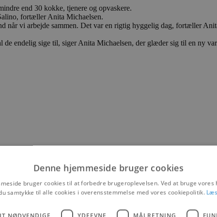
 mindre end 30 kokke, tjenere og opvaskere.
alino, fortæller Anita Michaelsen.
d når vi arbejde sammen. Det var en rigtig hyggelig dag, fortæller Ani
kal de endelig sige til, siger Anita Michaelsen, der glæder sig til en ny
Denne hjemmeside bruger cookies
eside bruger cookies til at forbedre brugeroplevelsen. Ved at bruge vore
du samtykke til alle cookies i overensstemmelse med vores cookiepolitik.
Læs
UT NØDVENDIGE
YDEEVNE
MÅLRETNING
FUN