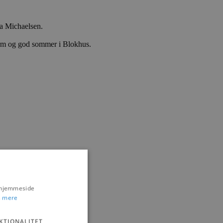
ta Michaelsen.
 varm og god sommer i Blokhus.
s hjemmeside
 mere
KTIONALITET