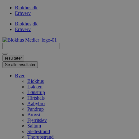
Videre
Blokhus.dk
til
Erhverv
indhold
Blokhus.dk
Erhverv
Search
...
resultater
Se alle resultater
Byer
Blokhus
Løkken
Lønstrup
Hirtshals
Aabybro
Pandrup
Brovst
Fjerritslev
Saltum
Slettestrand
Thorupstrand