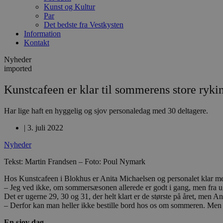
Kunst og Kultur
Par
Det bedste fra Vestkysten
Information
Kontakt
Nyheder
imported
Kunstcafeen er klar til sommerens store ryki
Har lige haft en hyggelig og sjov personaledag med 30 deltagere.
|
3. juli 2022
Nyheder
Tekst: Martin Frandsen – Foto: Poul Nymark
Hos Kunstcafeen i Blokhus er Anita Michaelsen og personalet klar me
– Jeg ved ikke, om sommersæsonen allerede er godt i gang, men fra uge
Det er ugerne 29, 30 og 31, der helt klart er de største på året, men
– Derfor kan man heller ikke bestille bord hos os om sommeren. Men kig 
En sjov dag