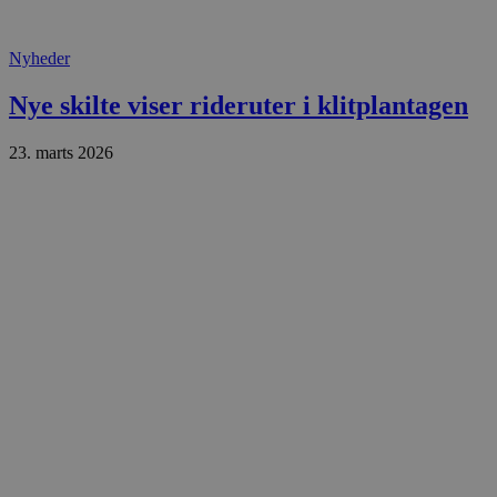
.blok
_fbp
_ga_PJR83J7HYC
.blok
Nyheder
pysTrafficSource
.blok
_gat_gtag_UA_74178830_1
Nye skilte viser rideruter i klitplantagen
YSC
23. marts 2026
VISITOR_INFO1_LIVE
__Secure-YNID