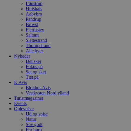
Lønstrup
Hirtshals
Aabybro
Pandrup
Brovst
Fjerritslev
Saltum
Slettestrand
Thorupstrand
Alle byer
Nyheder
Det sker
Fokus på
Set og sket
Tæt på
E-Avis
Blokhus Avis
Vestkysten Nordjylland
Turistmagasinet
Events
Oplevelser
Ud og spise
Natur
Sov godt
For børn