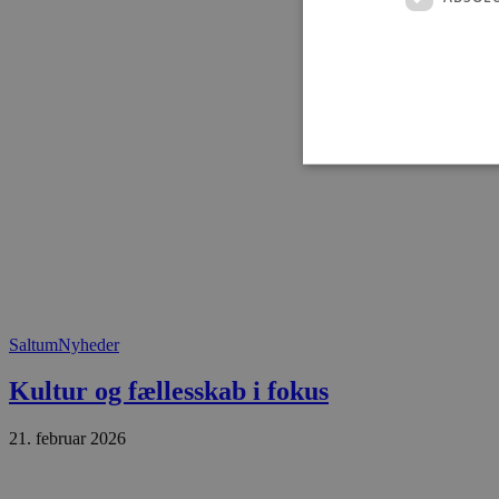
Absolut nødvendige cookies
kan ikke bruges korrekt ude
Navn
Saltum
Nyheder
pys_session_limit
Kultur og fællesskab i fokus
PHPSESSID
21. februar 2026