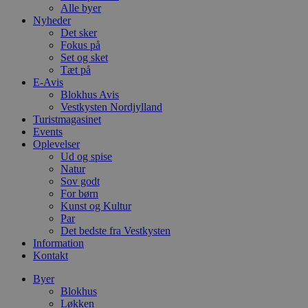
Alle byer
Nyheder
Det sker
Fokus på
Set og sket
Tæt på
E-Avis
Blokhus Avis
Vestkysten Nordjylland
Turistmagasinet
Events
Oplevelser
Ud og spise
Natur
Sov godt
For børn
Kunst og Kultur
Par
Det bedste fra Vestkysten
Information
Kontakt
Byer
Blokhus
Løkken