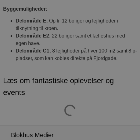
e
m
Byggemuligheder:
CookieScriptConsent
4 uger 2
D
CookieScript
dage
b
blokhus.dk
Delområde E:
Op til 12 boliger og lejligheder i
C
S
tilknytning til kroen.
t
Delområde E2:
22 boliger samt et fælleshus med
h
p
egen have.
s
b
Delområde C1:
8 lejligheder på hver 100 m2 samt 8 p-
e
a
pladser, som kan kobles direkte på Fjordgade.
S
c
f
k
Læs om fantastiske oplevelser og
pys_start_session
.blokhus.dk
Session
D
b
events
o
b
t
d
g
h
o
e
h
ti
Blokhus Medier