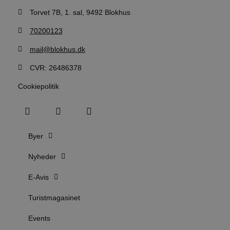
VISITOR_PRIVACY_METADATA
5 måneder
D
YouTube
4 uger
b
.youtube.com
Torvet 7B, 1. sal, 9492 Blokhus
g
b
70200123
s
p
f
mail@blokhus.dk
i
w
r
CVR: 26486378
p
b
Cookiepolitik
s
f
p
b
p
o
i
Byer
d
p
b
Nyheder
f
s
E-Avis
Turistmagasinet
Udbyder
/
Events
Navn
Udløbsdato
Beskrivelse
Domæne
Udbyder
/
Navn
Udløbsdato
Beskrivelse