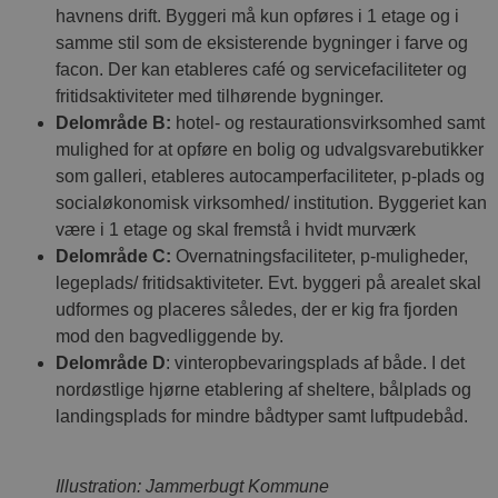
g
havnens drift. Byggeri må kun opføres i 1 etage og i
d
f
samme stil som de eksisterende bygninger i farve og
h
y
facon. Der kan etableres café og servicefaciliteter og
f
m
fritidsaktiviteter med tilhørende bygninger.
t
Delområde B:
hotel- og restaurationsvirksomhed samt
PHPSESSID
Session
C
PHP.net
mulighed for at opføre en bolig og udvalgsvarebutikker
g
blokhus.dk
a
som galleri, etableres autocamperfaciliteter, p-plads og
b
socialøkonomisk virksomhed/ institution. Byggeriet kan
s
e
være i 1 etage og skal fremstå i hvidt murværk
i
d
Delområde C:
Overnatningsfaciliteter, p-muligheder,
o
v
legeplads/ fritidsaktiviteter. Evt. byggeri på arealet skal
b
udformes og placeres således, der er kig fra fjorden
D
e
mod den bagvedliggende by.
g
n
Delområde D
: vinteropbevaringsplads af både. I det
h
nordøstlige hjørne etablering af sheltere, bålplads og
b
s
landingsplads for mindre bådtyper samt luftpudebåd.
w
e
e
o
l
Illustration: Jammerbugt Kommune