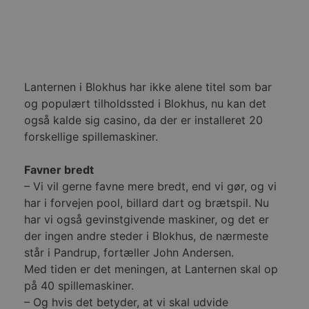
.blokhus.dk
brugeren la
testp
besøger hj
bruge
hvilket lett
funkt
og relevant
video
eller sporing
pluds
analyseform
mens 
på si
_ga_PJR83J7HYC
.blokhus.dk
1 år 1
Denne cooki
måned
Google Analy
pbid
.blokhus.dk
5 måneder
Denne
Lanternen i Blokhus har ikke alene titel som bar
fortsætte se
4 uger
til at
og populært tilholdssted i Blokhus, nu kan det
unikk
pysTrafficSource
.blokhus.dk
1 uge
Denne cookie
sessi
også kalde sig casino, da der er installeret 20
identificere 
med a
hjemmesiden
optim
forskellige spillemaskiner.
med at fors
rekl
brugerne a
webstedet.
_fbp
2 måneder
Brugt
Meta
Favner bredt
4 uger
at le
Platform Inc.
rekla
.blokhus.dk
– Vi vil gerne favne mere bredt, end vi gør, og vi
såsom
fra
har i forvejen pool, billard dart og brætspil. Nu
tredj
har vi også gevinstgivende maskiner, og det er
_gat_gtag_UA_74178830_1
.blokhus.dk
59
Denne
der ingen andre steder i Blokhus, de nærmeste
sekunder
del a
Analyt
står i Pandrup, fortæller John Andersen.
at be
Med tiden er det meningen, at Lanternen skal op
anmo
(hast
på 40 spillemaskiner.
gasbe
– Og hvis det betyder, at vi skal udvide
YSC
Session
Denne
Google LLC