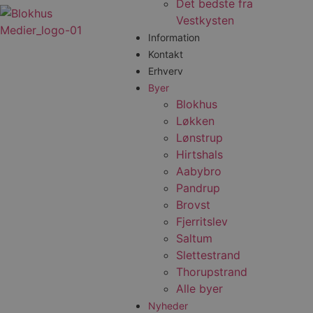
Det bedste fra
Vestkysten
Information
Kontakt
Erhverv
Byer
Blokhus
Løkken
Lønstrup
Hirtshals
Aabybro
Pandrup
Brovst
Fjerritslev
Saltum
Slettestrand
Thorupstrand
Alle byer
Nyheder