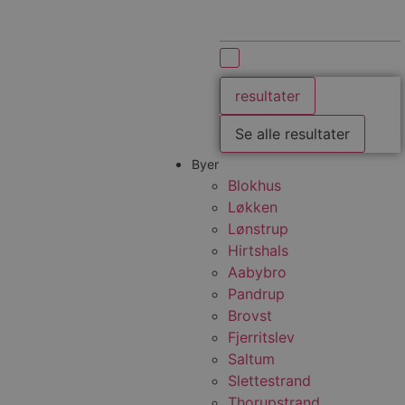
resultater
Se alle resultater
Byer
Blokhus
Løkken
Lønstrup
Hirtshals
Aabybro
Pandrup
Brovst
Fjerritslev
Saltum
Slettestrand
Thorupstrand