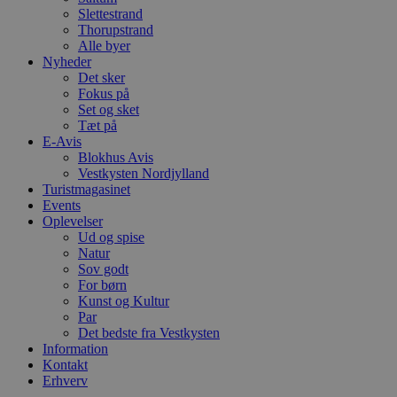
Slettestrand
VISITOR_PRIVACY_METADATA
5 måneder
D
YouTube
Thorupstrand
4 uger
b
.youtube.com
Alle byer
g
b
Nyheder
s
Det sker
p
Fokus på
f
i
Set og sket
w
Tæt på
r
E-Avis
p
Blokhus Avis
b
s
Vestkysten Nordjylland
f
Turistmagasinet
p
Events
b
p
Oplevelser
o
Ud og spise
i
Natur
d
Sov godt
p
b
For børn
f
Kunst og Kultur
s
Par
Det bedste fra Vestkysten
Information
Kontakt
Erhverv
Udbyder
/
Navn
Udløbsdato
Beskrivelse