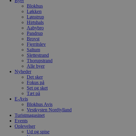
Byer
Blokhus
Løkken
Lønstrup
Hirtshals
Aabybro
Pandrup
Brovst
Fjerritslev
Saltum
Slettestrand
Thorupstrand
Alle byer
Nyheder
Det sker
Fokus på
Set og sket
Tæt på
E-Avis
Blokhus Avis
Vestkysten Nordjylland
Turistmagasinet
Events
Oplevelser
Ud og spise