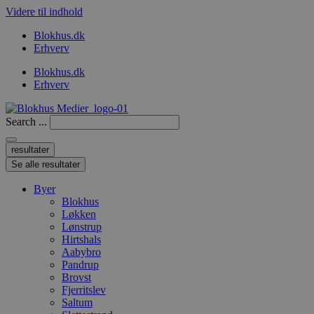
Videre til indhold
Blokhus.dk
Erhverv
Blokhus.dk
Erhverv
Search ...
resultater
Se alle resultater
Byer
Blokhus
Løkken
Lønstrup
Hirtshals
Aabybro
Pandrup
Brovst
Fjerritslev
Saltum