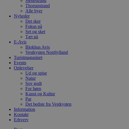
Slettestrand
Thorupstrand
Alle byer
Nyheder
Det sker
Fokus på
Set og sket
Tæt på
E-Avis
Blokhus Avis
Vestkysten Nordjylland
Turistmagasinet
Events
Oplevelser
Ud og spise
Natur
Sov godt
For børn
Kunst og Kultur
Par
Det bedste fra Vestkysten
Information
Kontakt
Erhverv