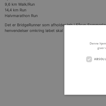
9,6 km Walk/Run
14,4 km Run
Halvmarathon Run
Det er BridgeRunner som afholder løb i Fårup Sommerla
henvendelser omkring løbet skal ske til BridgeRunner.
Denne hjemm
giver 
ABSOL