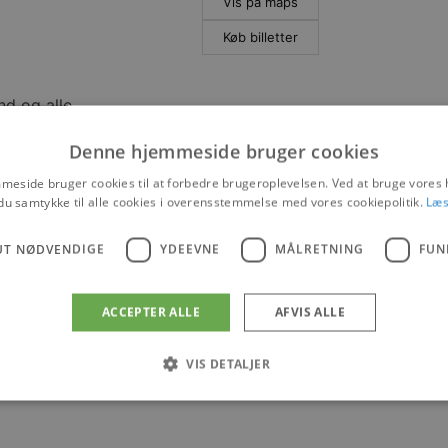
Vis på maps
Køb billetter
nd og alle
Denne hjemmeside bruger cookies
eside bruger cookies til at forbedre brugeroplevelsen. Ved at bruge vore
du samtykke til alle cookies i overensstemmelse med vores cookiepolitik.
Læs
UT NØDVENDIGE
YDEEVNE
MÅLRETNING
FUN
ACCEPTER ALLE
AFVIS ALLE
VIS DETALJER
Absolut nødvendige
Ydeevne
Målretning
Funktionalitet