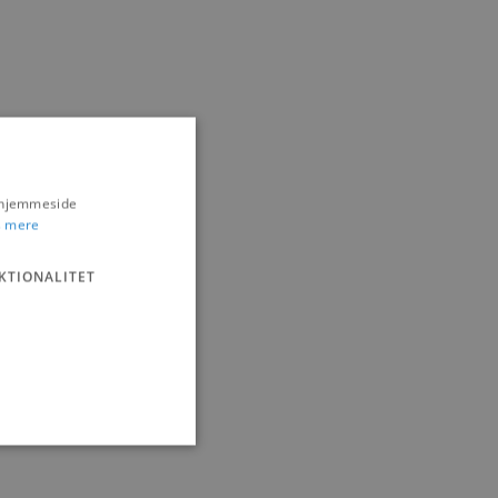
s hjemmeside
 mere
KTIONALITET