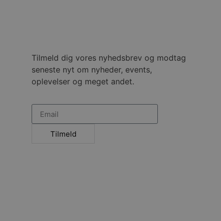
ministration. Hjemmesiden
Tilmeld dig vores nyhedsbrev og modtag
e gange en bruger kan
given periode, der forsøger
seneste nyt om nyheder, events,
misbrug af tjenester.
oplevelser og meget andet.
-sproget. Dette er en
 variabler for
enereret nummer, hvordan
n et godt eksempel er at
 siderne.
ten til at huske
Tilmeld
nødvendigt, at Cookie-
 session tilstand, mens de
eller data poster huskes
ykke og privatlivsvalg for
r data på den besøgendes
e af personlige oplysninger
et i fremtidige sessioner.