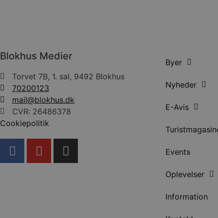
Absolut nødvendige cookies
kan ikke bruges korrekt ude
Navn
Blokhus Medier
pys_session_limit
Byer
Torvet 7B, 1. sal, 9492 Blokhus
Nyheder
PHPSESSID
70200123
mail@blokhus.dk
E-Avis
CVR: 26486378
Cookiepolitik
CookieScriptConsent
Turistmagasin
Events
pys_start_session
Oplevelser
VISITOR_PRIVACY_METAD
Information