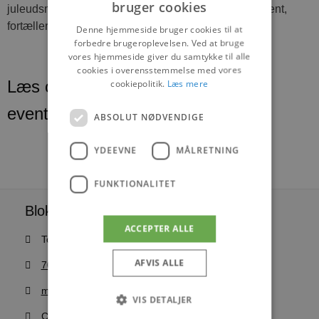
bruger cookies
juleudsmykning og det at vi har besluttet at holde åbent,
fortæller John Andersen afslutningsvis.
Denne hjemmeside bruger cookies til at
forbedre brugeroplevelsen. Ved at bruge
vores hjemmeside giver du samtykke til alle
cookies i overensstemmelse med vores
cookiepolitik.
Læs mere
Læs om fantastiske oplevelser og
events
ABSOLUT NØDVENDIGE
YDEEVNE
MÅLRETNING
FUNKTIONALITET
Blokhus Medier
ACCEPTER ALLE
Torvet 7B, 1. sal, 9492 Blokhus
AFVIS ALLE
70200123
mail@blokhus.dk
VIS DETALJER
CVR: 26486378