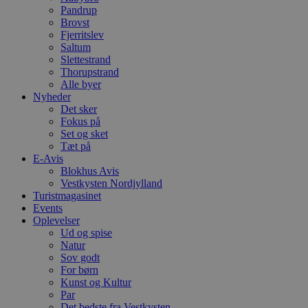
m
Pandrup
t
Brovst
PHPSESSID
Session
C
PHP.net
Fjerritslev
g
blokhus.dk
Saltum
a
Slettestrand
b
Thorupstrand
s
e
Alle byer
i
Nyheder
d
Det sker
o
v
Fokus på
b
Set og sket
D
Tæt på
e
E-Avis
g
n
Blokhus Avis
h
Vestkysten Nordjylland
b
Turistmagasinet
s
w
Events
e
Oplevelser
e
Ud og spise
o
Natur
l
e
Sov godt
m
For børn
Kunst og Kultur
CookieScriptConsent
4 uger 2
D
CookieScript
dage
b
Par
blokhus.dk
C
Det bedste fra Vestkysten