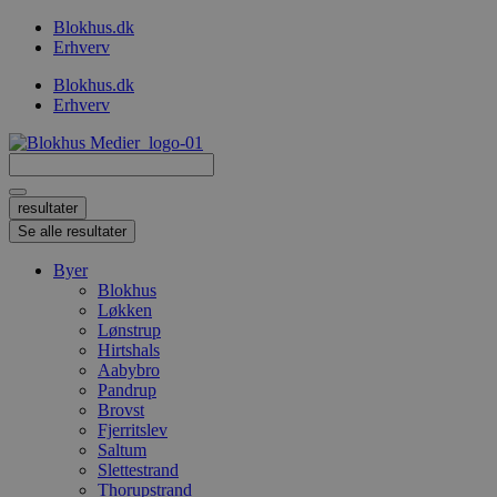
Videre
Blokhus.dk
til
Erhverv
indhold
Blokhus.dk
Erhverv
Search
...
resultater
Se alle resultater
Byer
Blokhus
Løkken
Lønstrup
Hirtshals
Aabybro
Pandrup
Brovst
Fjerritslev
Saltum
Slettestrand
Thorupstrand