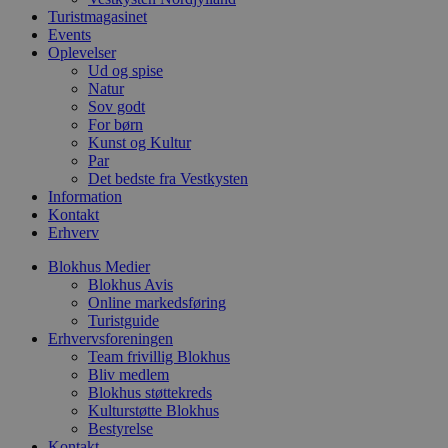
f
Turistmagasinet
i
Events
w
r
Oplevelser
p
Ud og spise
b
Natur
s
Sov godt
f
p
For børn
b
Kunst og Kultur
p
Par
o
i
Det bedste fra Vestkysten
d
Information
p
Kontakt
b
Erhverv
f
s
Blokhus Medier
Blokhus Avis
Online markedsføring
Turistguide
Erhvervsforeningen
Udbyder
/
Navn
Udløbsdato
Beskrivelse
Domæne
Udbyder
/
Team frivillig Blokhus
Navn
Udløbsdato
Beskrivelse
Domæne
Bliv medlem
pys_first_visit
.blokhus.dk
1 uge
Denne cookie
Udbyder
/
Blokhus støttekreds
Navn
Udløbsdato
Beskr
bruges til at
_gid
1 dag
Denne cookie
Google LLC
Domæne
Kulturstøtte Blokhus
bestemme den
Google Anal
.blokhus.dk
første gang
Bestyrelse
gemmer og 
_gcl_au
2 måneder
Denne
Google LLC
brugeren besøgte
unik værdi 
Kontakt
4 uger
indsti
.blokhus.dk