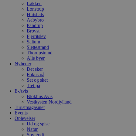
Løkken
Lønstrup
Hirtshals
Aabybro
Pandrup
Brovst
Fjerritslev
Saltum
Slettestrand
Thorupstrand
Alle byer
Nyheder
Det sker
Fokus på
Set og sket
Tæt på
E-Avis
Blokhus Avis
Vestkysten Nordjylland
Turistmagasinet
Events
Oplevelser
Ud og spise
Natur
Sov godt