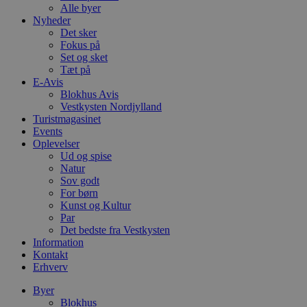
Alle byer
Nyheder
Det sker
Fokus på
Set og sket
Tæt på
E-Avis
Blokhus Avis
Vestkysten Nordjylland
Turistmagasinet
Events
Oplevelser
Ud og spise
Natur
Sov godt
For børn
Kunst og Kultur
Par
Det bedste fra Vestkysten
Information
Kontakt
Erhverv
Byer
Blokhus