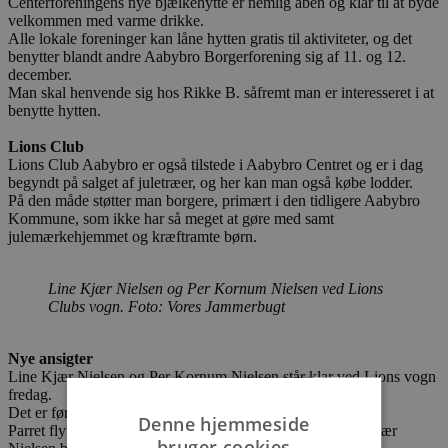
Centerforeningens nye bjælkehytte er nemlig åben og klar til at byde
velkommen med varme drikke.
Alle lokale foreninger kan låne hytten gratis til aktiviteter, og det
benytter blandt andre Aabybro Borgerforening sig af 11. og 12.
december.
Man skal henvende sig hos Rikke B. såfremt man er interesseret i at
benytte hytten.
Lions Club
Lions Club Aabybro er også tilstede i Aabybro Centret og er i dag
begyndt på salget af juletræer, og her kan man også købe lodder.
På den måde støtter man borgere, primært i den tidligere Aabybro
Kommune, som ikke har så meget at gøre med samt
julemærkehjemmet og kræftramte børn.
Line Kjær Nielsen og Per Kornum Nielsen ved Lions
Clubs vogn. Foto: Vores Jammerbugt
Nye ansigter
Line Kjær Nielsen og Per Kornum Nielsen står klar ved Lions vogn
fredag.
Det er første gang, de er med til at sælge for Lions Club.
Denne hjemmeside
Parret flyttede nemlig til Aabybro i januar 2019, da Line Kjær
bruger cookies