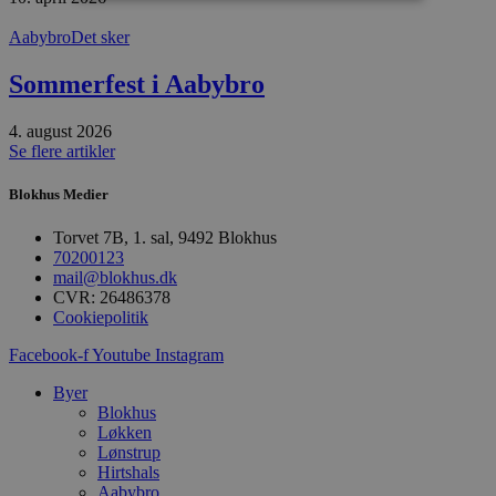
Aabybro
Det sker
Absolut nødvendige
Ydeevne
Målretning
Funktionalitet
Sommerfest i Aabybro
Absolut nødvendige cookies muliggør
4. august 2026
hjemmesidens grundlæggende funktionalitet
Se flere artikler
såsom brugerlogin og kontoadministration.
Hjemmesiden kan ikke bruges korrekt uden de
absolut nødvendige cookies.
Blokhus Medier
Udbyder
/
Navn
Udløbsdato
B
Torvet 7B, 1. sal, 9492 Blokhus
Domæne
70200123
pys_session_limit
.blokhus.dk
59 minutter
D
mail@blokhus.dk
57
b
CVR: 26486378
sekunder
b
m
Cookiepolitik
b
u
Facebook-f
Youtube
Instagram
s
s
Byer
i
g
Blokhus
d
Løkken
f
Lønstrup
h
y
Hirtshals
f
Aabybro