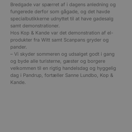
d
Bredgade var spærret af i dagens anledning og
f
h
fungerede derfor som gågade, og det havde
y
specialbutikkerne udnyttet til at have gadesalg
f
m
samt demonstrationer.
t
Hos Kop & Kande var det demonstration af el-
PHPSESSID
Session
C
PHP.net
produkter fra Witt samt Scanpans gryder og
g
blokhus.dk
a
pander.
b
s
– Vi skyder sommeren og udsalget godt i gang
e
i
og byde alle turisterne, gæster og borgere
d
velkommen til en rigtig handelsdag og hyggelig
o
v
dag i Pandrup, fortæller Sanne Lundbo, Kop &
b
D
Kande.
e
g
n
h
b
s
w
e
e
o
l
e