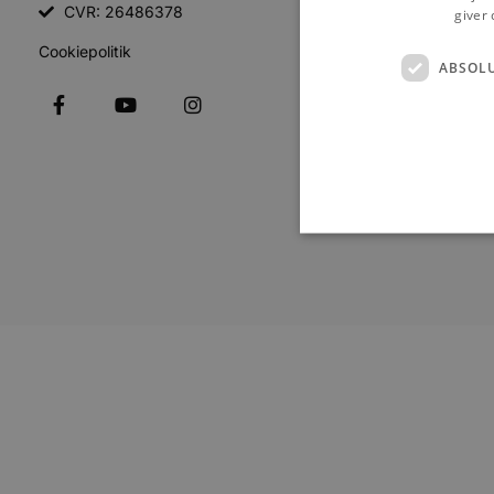
CVR: 26486378
Turistmagas
giver 
Cookiepolitik
Events
ABSOL
Oplevelser
Information
Kontakt
Absolut nødvendige cookies
kan ikke bruges korrekt ude
Navn
pys_session_limit
PHPSESSID