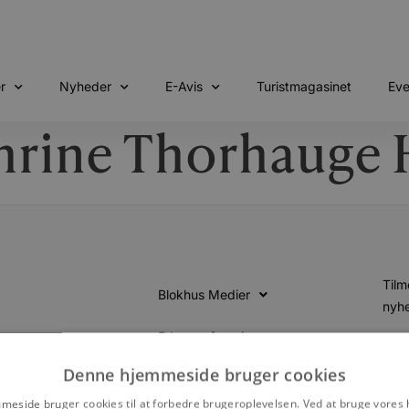
r
Nyheder
E-Avis
Turistmagasinet
Eve
hrine Thorhauge 
Tilm
Blokhus Medier
nyhe
Erhvervsforeningen
Denne hjemmeside bruger cookies
Kontakt
eside bruger cookies til at forbedre brugeroplevelsen. Ved at bruge vore