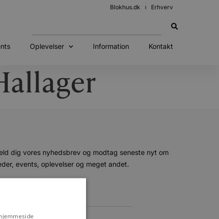
Blokhus.dk
Erhverv
nts
Oplevelser
Information
Kontakt
Hallager
eld dig vores nyhedsbrev og modtag seneste nyt om
der, events, oplevelser og meget andet.
s hjemmeside