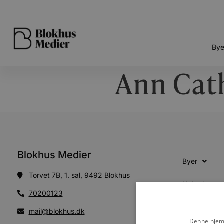
Bye
Ann Cat
Blokhus Medier
Byer
Torvet 7B, 1. sal, 9492 Blokhus
Nyheder
70200123
E-Avis
mail@blokhus.dk
Denne hjemm