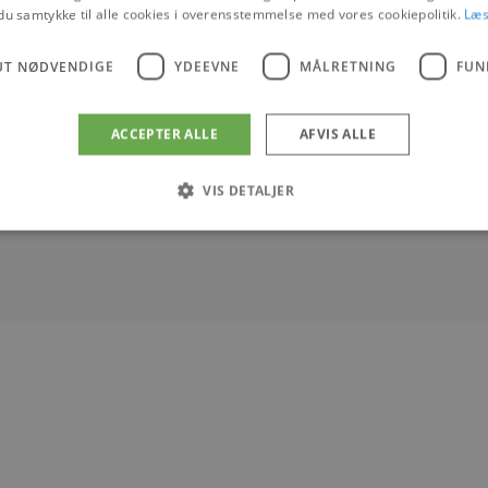
inet
du samtykke til alle cookies i overensstemmelse med vores cookiepolitik.
Læs
UT NØDVENDIGE
YDEEVNE
MÅLRETNING
FUN
ACCEPTER ALLE
AFVIS ALLE
VIS DETALJER
Absolut nødvendige
Ydeevne
Målretning
Funktionalitet
 muliggør hjemmesidens grundlæggende funktionalitet såsom brugerlogin og kontoad
n de absolut nødvendige cookies.
Udbyder
/
Udløbsdato
Beskrivelse
Domæne
.blokhus.dk
59 minutter
Denne cookie bruges til at begrænse, hvor mang
57
udløse visse server-sidefunktioner inden for en 
sekunder
at forbedre hjemmesidens ydeevne og forhindre 
Session
Cookie genereret af applikationer baseret på PHP
PHP.net