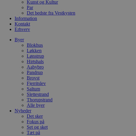
Navn
Udløbsdato
B
Kunst og Kultur
Domæne
Par
pys_session_limit
.blokhus.dk
59 minutter
D
Det bedste fra Vestkysten
57
b
Information
sekunder
b
Kontakt
m
Erhverv
b
u
s
Byer
s
Blokhus
i
Løkken
g
d
Lønstrup
f
Hirtshals
h
Aabybro
y
f
Pandrup
m
Brovst
t
Fjerritslev
Saltum
PHPSESSID
Session
C
PHP.net
g
blokhus.dk
Slettestrand
a
Thorupstrand
b
Alle byer
s
Nyheder
e
i
Det sker
d
Fokus på
o
Set og sket
v
b
Tæt på