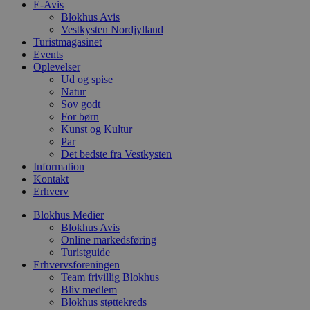
D
E-Avis
e
Blokhus Avis
g
Vestkysten Nordjylland
n
h
Turistmagasinet
b
Events
s
Oplevelser
w
e
Ud og spise
e
Natur
o
Sov godt
l
For børn
e
m
Kunst og Kultur
Par
CookieScriptConsent
4 uger 2
D
CookieScript
Det bedste fra Vestkysten
dage
b
blokhus.dk
C
Information
S
Kontakt
t
Erhverv
h
p
s
Blokhus Medier
b
Blokhus Avis
e
Online markedsføring
a
Turistguide
S
c
Erhvervsforeningen
f
Team frivillig Blokhus
k
Bliv medlem
Blokhus støttekreds
pys_start_session
.blokhus.dk
Session
D