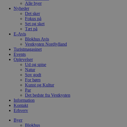
Alle byer
Nyheder
Det sker
Fokus på
Set og sket
Tæt på
E-Avis
Blokhus Avis
Vestkysten Nordjylland
Turistmagasinet
Events
Oplevelser
Ud og spise
Natur
Sov godt
For børn
Kunst og Kultur
Par
Det bedste fra Vestkysten
Information
Kontakt
Erhverv
Byer
Blokhus