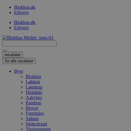
Videre
Blokhus.dk
til
Erhverv
indhold
Blokhus.dk
Erhverv
Search
...
resultater
Se alle resultater
Byer
Blokhus
Løkken
Lønstrup
Hirtshals
Aabybro
Pandrup
Brovst
Fjerritslev
Saltum
Slettestrand
Thorupstrand