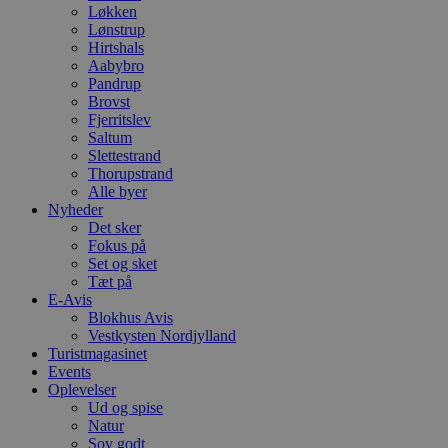
Løkken
Lønstrup
Hirtshals
Aabybro
Pandrup
Brovst
Fjerritslev
Saltum
Slettestrand
Thorupstrand
Alle byer
Nyheder
Det sker
Fokus på
Set og sket
Tæt på
E-Avis
Blokhus Avis
Vestkysten Nordjylland
Turistmagasinet
Events
Oplevelser
Ud og spise
Natur
Sov godt