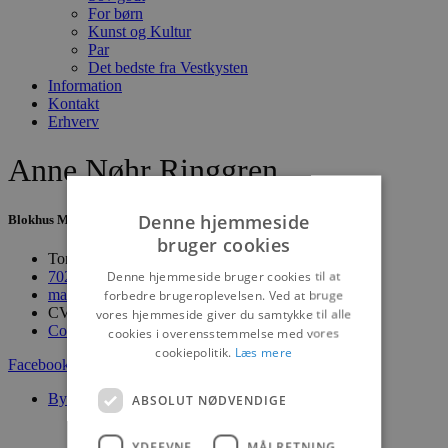
For børn
Kunst og Kultur
Par
Det bedste fra Vestkysten
Information
Kontakt
Erhverv
Anne Nøhr Ringgren
Denne hjemmeside
Blokhus Medier
bruger cookies
Torvet 7B, 1. sal, 9492 Blokhus
Denne hjemmeside bruger cookies til at
70200123
mail@blokhus.dk
forbedre brugeroplevelsen. Ved at bruge
CVR: 26486378
vores hjemmeside giver du samtykke til alle
Cookiepolitik
cookies i overensstemmelse med vores
cookiepolitik.
Læs mere
Facebook-f
Youtube
Instagram
Byer
ABSOLUT NØDVENDIGE
Blokhus
Løkken
YDEEVNE
MÅLRETNING