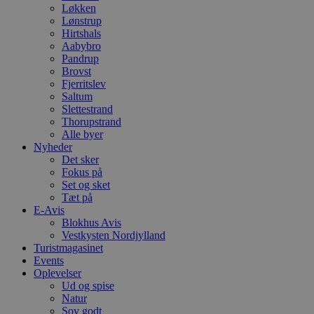
Løkken
Lønstrup
Hirtshals
Aabybro
Pandrup
Brovst
Fjerritslev
Saltum
Slettestrand
Thorupstrand
Alle byer
Nyheder
Det sker
Fokus på
Set og sket
Tæt på
E-Avis
Blokhus Avis
Vestkysten Nordjylland
Turistmagasinet
Events
Oplevelser
Ud og spise
Natur
Sov godt