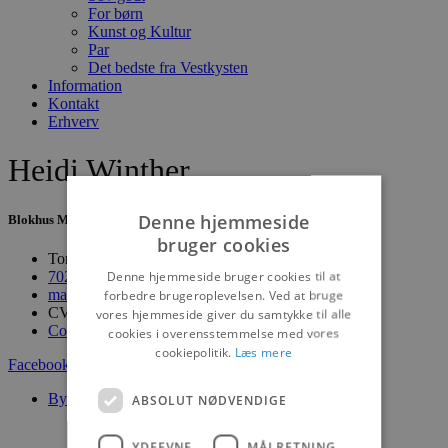
For børn
Kunst og Kultur
Par
Det bedste fra Vestkysten
Information
Kontakt
Erhverv
Heidi Winther
Denne hjemmeside
Blokhus Medier
bruger cookies
Torvet 7B, 1. sal, 9492 Blokhus
Denne hjemmeside bruger cookies til at
70200123
mail@blokhus.dk
forbedre brugeroplevelsen. Ved at bruge
CVR: 26486378
vores hjemmeside giver du samtykke til alle
Cookiepolitik
cookies i overensstemmelse med vores
cookiepolitik.
Læs mere
Facebook-f
Youtube
Instagram
Byer
ABSOLUT NØDVENDIGE
Blokhus
Løkken
YDEEVNE
MÅLRETNING