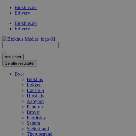
Videre
Blokhus.dk
til
Erhverv
indhold
Blokhus.dk
Erhverv
Search
...
resultater
Se alle resultater
Byer
Blokhus
Løkken
Lønstrup
Hirtshals
Aabybro
Pandrup
Brovst
Fjerritslev
Saltum
Slettestrand
Thorupstrand