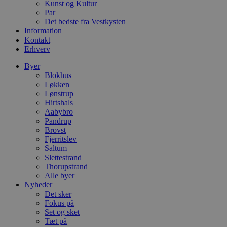
Navn
Udløbsdato
B
Kunst og Kultur
Domæne
Par
pys_session_limit
.blokhus.dk
59 minutter
D
Det bedste fra Vestkysten
57
b
Information
sekunder
b
Kontakt
m
Erhverv
b
u
s
Byer
s
Blokhus
i
Løkken
g
d
Lønstrup
f
Hirtshals
h
Aabybro
y
f
Pandrup
m
Brovst
t
Fjerritslev
Saltum
PHPSESSID
Session
C
PHP.net
g
blokhus.dk
Slettestrand
a
Thorupstrand
b
Alle byer
s
Nyheder
e
i
Det sker
d
Fokus på
o
Set og sket
v
b
Tæt på