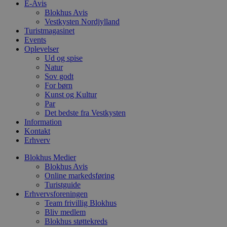
D
E-Avis
e
Blokhus Avis
g
Vestkysten Nordjylland
n
h
Turistmagasinet
b
Events
s
Oplevelser
w
e
Ud og spise
e
Natur
o
Sov godt
l
For børn
e
m
Kunst og Kultur
Par
CookieScriptConsent
4 uger 2
D
CookieScript
Det bedste fra Vestkysten
dage
b
blokhus.dk
C
Information
S
Kontakt
t
Erhverv
h
p
s
Blokhus Medier
b
Blokhus Avis
e
Online markedsføring
a
Turistguide
S
c
Erhvervsforeningen
f
Team frivillig Blokhus
k
Bliv medlem
Blokhus støttekreds
pys_start_session
.blokhus.dk
Session
D