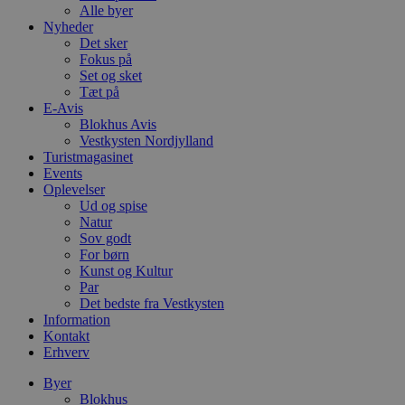
Alle byer
Nyheder
Det sker
Fokus på
Set og sket
Tæt på
E-Avis
Blokhus Avis
Vestkysten Nordjylland
Turistmagasinet
Events
Oplevelser
Ud og spise
Natur
Sov godt
For børn
Kunst og Kultur
Par
Det bedste fra Vestkysten
Information
Kontakt
Erhverv
Byer
Blokhus