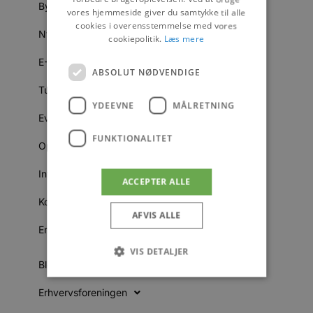
Byer
vores hjemmeside giver du samtykke til alle
cookies i overensstemmelse med vores
Nyheder
cookiepolitik.
Læs mere
E-Avis
ABSOLUT NØDVENDIGE
Turistmagasinet
YDEEVNE
MÅLRETNING
Events
FUNKTIONALITET
Oplevelser
Information
ACCEPTER ALLE
Kontakt
AFVIS ALLE
Erhverv
VIS DETALJER
Blokhus Medier
Erhvervsforeningen
Absolut nødvendige
Ydeevne