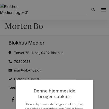
Morten Bo
Blokhus Medier
Torvet 7B, 1. sal, 9492 Blokhus
70200123
mail@blokhus.dk
CVR: 26486378
Cookiepolitik
Denne hjemmeside
bruger cookies
Denne hjemmeside bruger cookies til at
forbedre brugeroplevelsen. Ved at bruge