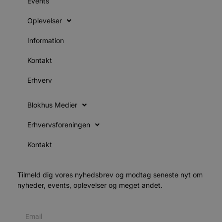
Events
d
o
Oplevelser
v
b
D
Information
e
g
n
Kontakt
h
b
s
Erhverv
w
e
e
o
Blokhus Medier
l
e
Erhvervsforeningen
m
CookieScriptConsent
4 uger 2
D
CookieScript
Kontakt
dage
b
blokhus.dk
C
S
t
h
Tilmeld dig vores nyhedsbrev og modtag seneste nyt om
p
nyheder, events, oplevelser og meget andet.
s
b
e
a
S