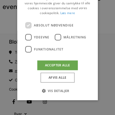
vores hjemmeside giver du samtykke til alle
events
cookies i overensstemmelse med vores
cookiepolitik.
Læs mere
ABSOLUT NØDVENDIGE
YDEEVNE
MÅLRETNING
Blokhus Medier
FUNKTIONALITET
Torvet 7B, 1. sal, 9492 Blokhus
70200123
ACCEPTER ALLE
mail@blokhus.dk
AFVIS ALLE
CVR: 26486378
Cookiepolitik
VIS DETALJER
Absolut nødvendige
Ydeevne
Byer