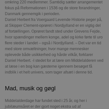
omkring 220 medlemmer. Samtidig sætter arrangementet
fokus på Reformationen i 1536 og de store forandringer,
Danmark gennemgik i perioden.
Daniel Herbert fra Voergaard Levende Historie peger på,
at Skipper Clement-oprøret i Nordjylland er en vigtig del
af fortællingen. Oprøret fandt sted under Grevens Fejde,
hvor spændinger mellem konge, adel og kirke førte til uro
flere steder i landet – også i Nordjylland. – Det var en tid
med store omvæltninger, hvor mange mennesker
oplevede både usikkerhed og hårde vilkår, forklarer
Daniel Herbert. -I stedet for at lære om Middelalderen ved
at læse i en bog kan gæsterne igennem besøget få
indblik i et helt univers, som tager afsæt i denne tid.
Mad, musik og gøgl
Middelalderdage har fundet sted i 25 år, og her i
jubilæumsåret er der gjort noget ekstra ud af