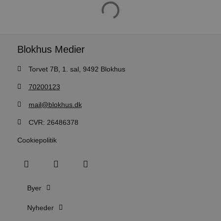
u
s
s
i
g
d
f
Blokhus Medier
h
y
f
Torvet 7B, 1. sal, 9492 Blokhus
m
t
70200123
PHPSESSID
Session
C
PHP.net
g
blokhus.dk
mail@blokhus.dk
a
b
s
CVR: 26486378
e
i
d
Cookiepolitik
o
v
b
D
e
g
Byer
n
h
b
Nyheder
s
w