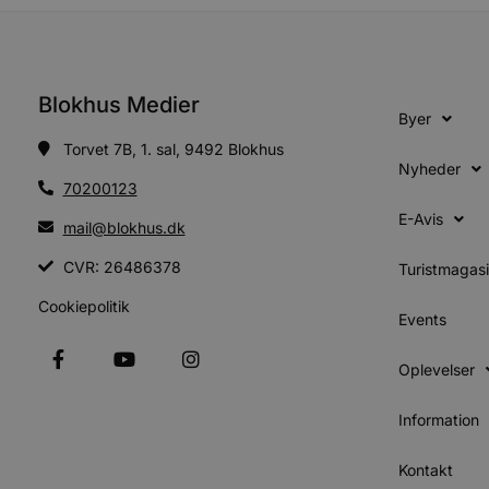
Absolut nødvendige cookies
kan ikke bruges korrekt ude
Blokhus Medier
Navn
Byer
pys_session_limit
Torvet 7B, 1. sal, 9492 Blokhus
Nyheder
70200123
PHPSESSID
E-Avis
mail@blokhus.dk
CVR: 26486378
Turistmagas
CookieScriptConsent
Cookiepolitik
Events
pys_start_session
Oplevelser
Information
VISITOR_PRIVACY_METAD
Kontakt