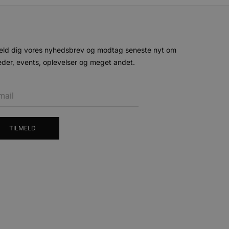
ministration. Hjemmesiden
eld dig vores nyhedsbrev og modtag seneste nyt om
der, events, oplevelser og meget andet.
e gange en bruger kan
given periode, der forsøger
misbrug af tjenester.
-sproget. Dette er en
 variabler for
enereret nummer, hvordan
n et godt eksempel er at
 siderne.
TILMELD
ten til at huske
nødvendigt, at Cookie-
 session tilstand, mens de
eller data poster huskes
ykke og privatlivsvalg for
r data på den besøgendes
e af personlige oplysninger
et i fremtidige sessioner.